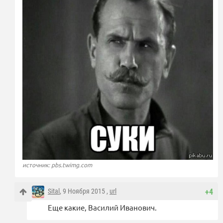
источник: pbs.twimg.com
Sital
, 9 Ноября 2015 ,
url
+4
Еще какие, Василий Иванович.