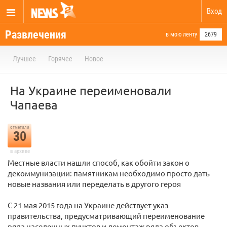
Вход
Развлечения
в мою ленту
2679
Лучшее
Горячее
Новое
На Украине переименовали
Чапаева
отметили
30
в архиве
Местные власти нашли способ, как обойти закон о
декоммунизации: памятникам необходимо просто дать
новые названия или переделать в другого героя
С 21 мая 2015 года на Украине действует указ
правительства, предусматривающий переименование
ряда населенных пунктов и демонтаж ряда объектов