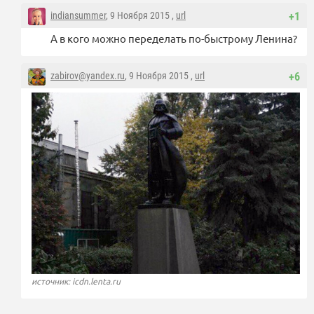
indiansummer
, 9 Ноября 2015 ,
url
+1
А в кого можно переделать по-быстрому Ленина?
zabirov@yandex.ru
, 9 Ноября 2015 ,
url
+6
источник: icdn.lenta.ru