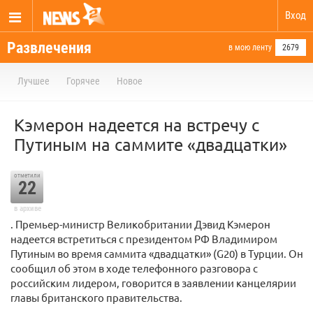
Вход
Развлечения
в мою ленту
2679
Лучшее
Горячее
Новое
Кэмерон надеется на встречу с
Путиным на саммите «двадцатки»
отметили
22
в архиве
. Премьер-министр Великобритании Дэвид Кэмерон
надеется встретиться с президентом РФ Владимиром
Путиным во время саммита «двадцатки» (G20) в Турции. Он
сообщил об этом в ходе телефонного разговора с
российским лидером, говорится в заявлении канцелярии
главы британского правительства.