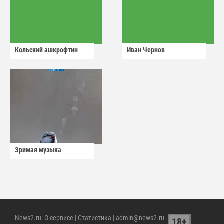
Кольский ашкрофтин
Иван Чернов
Зримая музыка
News2.ru
:
О сервисе
|
Статистика
| admin@news2.ru
18+