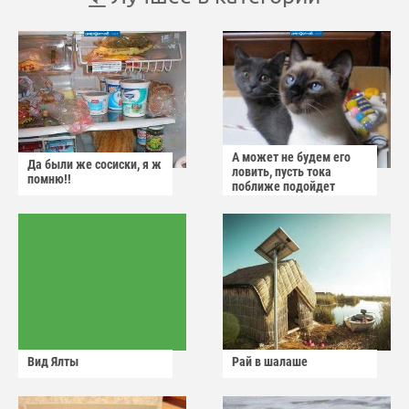
А может не будем его
Да были же сосиски, я ж
ловить, пусть тока
помню!!
поближе подойдет
Вид Ялты
Рай в шалаше