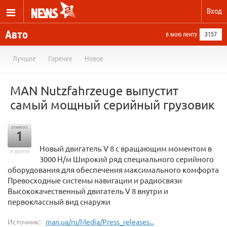
Вход
Авто
в мою ленту
3157
Лучшее
Горячее
Новое
MAN Nutzfahrzeuge выпустит
самый мощный серийный грузовик
отметил
1
Новый двигатель V 8 с вращающим моментом в
в архиве
3000 Н/м Широкий ряд специального серийного
оборудования для обеспечения максимального комфорта
Превосходные системы навигации и радиосвязи
Высококачественный двигатель V 8 внутри и
первоклассный вид снаружи
Источник:
man.ua/ru/Media/Press_releases...