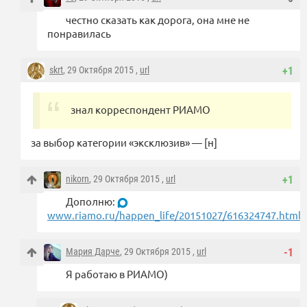
честно сказать как дорога, она мне не
понравилась
skrt
, 29 Октября 2015 ,
url
+1
знал корреспондент РИАМО
за выбор категории «эксклюзив» — [н]
nikorn
, 29 Октября 2015 ,
url
+1
Дополню:
www.riamo.ru/happen_life/20151027/616324747.html
Мария Дарче
, 29 Октября 2015 ,
url
-1
Я работаю в РИАМО)