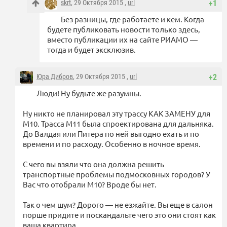
skrt
, 29 Октября 2015 ,
url
+1
Без разницы, где работаете и кем. Когда
будете публиковать новости только здесь,
вместо публикации их на сайте РИАМО —
тогда и будет эксклюзив.
Юра Дибров
, 29 Октября 2015 ,
url
+2
Люди! Ну будьте же разумны.
Ну никто не планировал эту трассу КАК ЗАМЕНУ для
М10. Трасса М11 была спроектирована для дальняка.
До Валдая или Питера по ней выгодно ехать и по
времени и по расходу. Особенно в ночное время.
С чего вы взяли что она должна решить
транспортные проблемы подмосковных городов? У
Вас что отобрали М10? Вроде бы нет.
Так о чем шум? Дорого — не езжайте. Вы еще в салон
порше придите и поскандальте чего это они стоят как
ваша квартира.