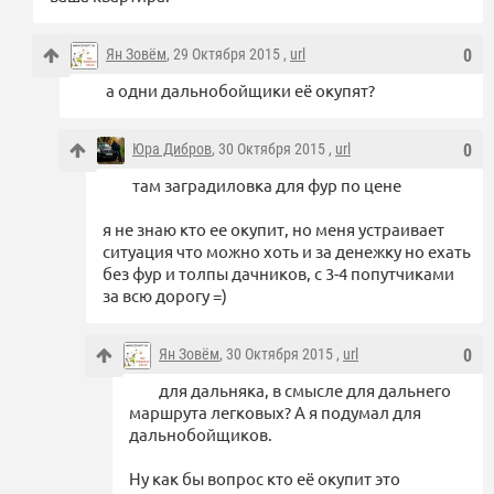
Ян Зовём
, 29 Октября 2015 ,
url
0
а одни дальнобойщики её окупят?
Юра Дибров
, 30 Октября 2015 ,
url
0
там заградиловка для фур по цене
я не знаю кто ее окупит, но меня устраивает
ситуация что можно хоть и за денежку но ехать
без фур и толпы дачников, с 3-4 попутчиками
за всю дорогу =)
Ян Зовём
, 30 Октября 2015 ,
url
0
для дальняка, в смысле для дальнего
маршрута легковых? А я подумал для
дальнобойщиков.
Ну как бы вопрос кто её окупит это