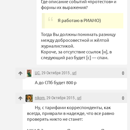
Где описание событий «протестов» и
формы их выражения?
Я работаю в РИАМО)
Тогда Вы должны понимать разницу
между добросовестной и жёлтой
журналистикой.
Короче, за отсутствие ссылок [н], в
следующий раз будет [c] — спам.
ЦС
, 29 Октября 2015 ,
url
0
А до СПб будет 800 р
nikorn
, 29 Октября 2015 ,
url
0
Ну, с тарифами корреспонденты, как
всегда, приврали в надежде, что все равно
проверять никто не станет: