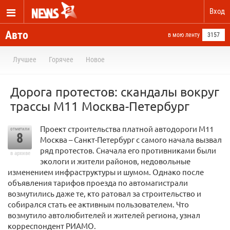
Вход
Авто
в мою ленту
3157
Лучшее
Горячее
Новое
Дорога протестов: скандалы вокруг
трассы М11 Москва-Петербург
Проект строительства платной автодороги М11
отметили
8
Москва – Санкт-Петербург с самого начала вызвал
ряд протестов. Сначала его противниками были
в архиве
экологи и жители районов, недовольные
изменением инфраструктуры и шумом. Однако после
объявления тарифов проезда по автомагистрали
возмутились даже те, кто ратовал за строительство и
собирался стать ее активным пользователем. Что
возмутило автолюбителей и жителей региона, узнал
корреспондент РИАМО.