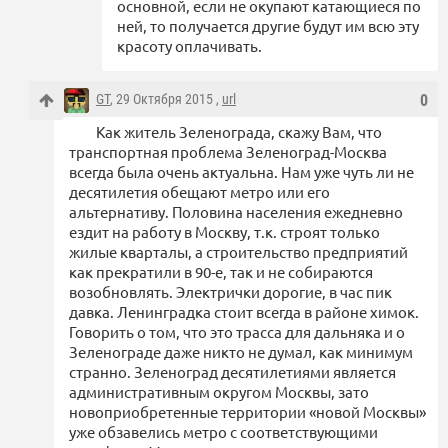
основной, если не окупают катающиеся по
ней, то получается другие будут им всю эту
красоту оплачивать.
GT
, 29 Октября 2015 ,
url
0
Как житель Зеленограда, скажу Вам, что
транспортная проблема Зеленоград-Москва
всегда была очень актуальна. Нам уже чуть ли не
десятилетия обещают метро или его
альтернативу. Половина населения ежедневно
ездит на работу в Москву, т.к. строят только
жилые кварталы, а строительство предприятий
как прекратили в 90-е, так и не собираются
возобновлять. Электрички дорогие, в час пик
давка. Ленинградка стоит всегда в районе химок.
Говорить о том, что это трасса для дальняка и о
Зеленограде даже никто не думал, как минимум
странно. Зеленоград десятилетиями является
административным округом Москвы, зато
новоприобретенные территории «новой Москвы»
уже обзавелись метро с соответствующими