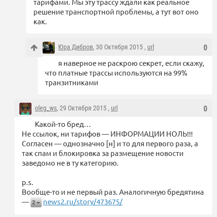
тарифами. Мы эту трассу ждали как реальное
решение транспортной проблемы, а тут вот оно
как.
Юра Дибров
, 30 Октября 2015 ,
url
0
я наверное не раскрою секрет, если скажу,
что платные трассы используются на 99%
транзитниками
oleg_ws
, 29 Октября 2015 ,
url
0
Какой-то бред…
Не ссылок, ни тарифов — ИНФОРМАЦИИ НОЛЬ!!!
Согласен — однозначно [н] и то для первого раза, а
так спам и блокировка за размещение новости
заведомо не в ту категорию.
p.s.
Вообще-то и не первый раз. Аналогичную бредятина
—
news2.ru/story/473675/
2