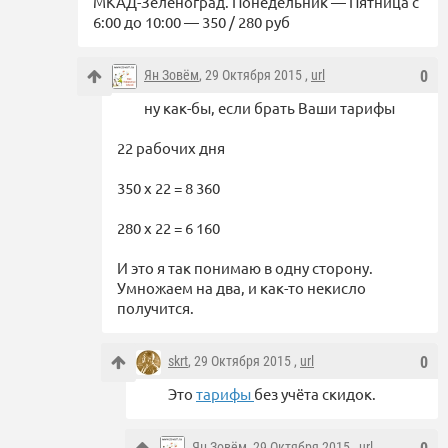
МКАД-Зеленоград. Понедельник — Пятница с
6:00 до 10:00 — 350 / 280 руб
Ян Зовём
, 29 Октября 2015 ,
url
0
ну как-бы, если брать Ваши тарифы
22 рабочих дня
350 х 22 = 8 360
280 х 22 = 6 160
И это я так понимаю в одну сторону.
Умножаем на два, и как-то некисло
получится.
skrt
, 29 Октября 2015 ,
url
0
Это
тарифы
без учёта скидок.
Ян Зовём
, 29 Октября 2015 ,
url