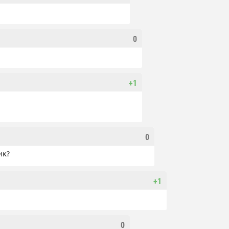
0
+1
0
ик?
+1
0