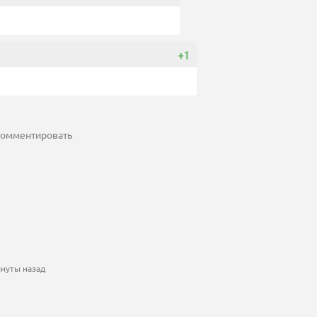
+1
 комментировать
инуты назад