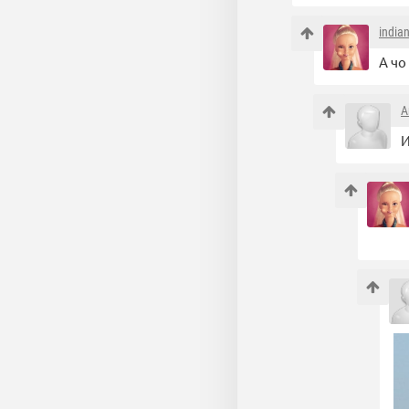
india
А чо
A
И