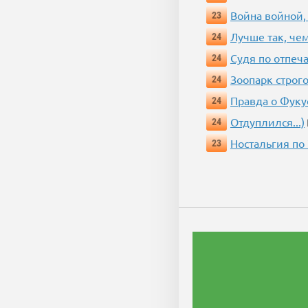
Война войной,
23
Лучше так, че
24
Судя по отпеча
24
Зоопарк строг
24
Правда о Фук
24
Отдуплился...)
24
Ностальгия по
23