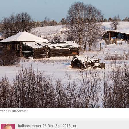
точник: mtdata.ru
indiansummer
, 26 Октября 2015 ,
url