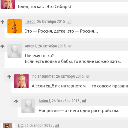
Блин, тоска… Это Сибирь?
Tiseon
, 26 Октября 2015 ,
url
Это — Россия, детка, это — Россия…
Anton-f
, 26 Октября 2015 ,
url
Почему тоска?
Если есть водка и бабы, то вполне можно жить.
indiansummer
, 26 Октября 2015 ,
url
А если ещё и с интернетом — то совсем праздн
Anton-f
, 26 Октября 2015 ,
url
Напротив — от него одни расстройства.
ЦС
, 26 Октября 2015 ,
url