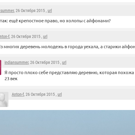
nsummer
, 26 Октября 2015 ,
url
 так: ещё крепостное право, но холопы с айфонами?
nton-f
, 26 Октября 2015 ,
url
з многих деревень молодежь в города уехала, а старики айфо
indiansummer
, 26 Октября 2015 ,
url
Я просто плохо себе представляю деревню, которая похожа 
23 век
Anton-f
, 26 Октября 2015 ,
url