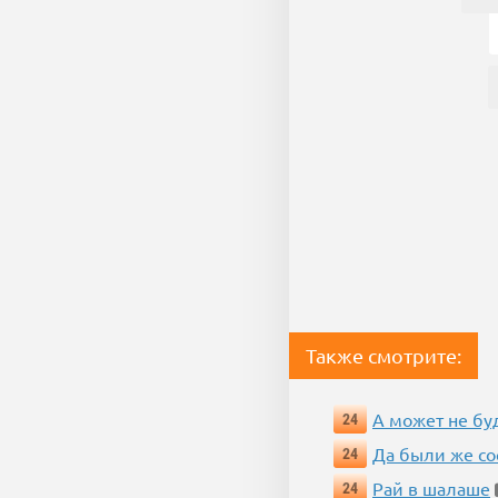
Также смотрите:
А может не бу
24
Да были же со
24
Рай в шалаше
24