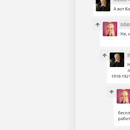
А вот К
india
Не, 
И
Н
л
1918-192
беспл
работ