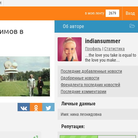
И
Вход
в мою ленту
2679
Об авторе
симов в
indiansummer
Профиль
|
Статистика
...the love you take is equal to
the love you make...
Последние добавленные новости
Одобренные новости
Френдлента последних новостей
Последние комментарии
Личные данные
Имя: нина леонидовна
Репутация:
+3