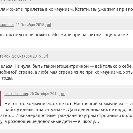
оля может и прилетеь в коммунизм. Кстати, мы уже жили при 
nsummer
, 26 Октября 2015 ,
url
мы так не успели пожить. Мы жили при развитом социализме
гемон
, 26 Октября 2015 ,
url
ельзя, Нинуля, быть такой эгоцентричной — всё только о себе. 
юбимой стране, а любимая страна жила при коммунизме, хоть
1 годы.
indiansummer
, 26 Октября 2015 ,
url
Не тот это коммунизм, ох не тот. Настоящий коммунизм — это
работу идёшь, а за энтузиазм. Да и денег никаких не надо, п
атно… И жизнерадостные граждане по утрам стройными коло
у, а розовощёкие довольные дети — в школу…