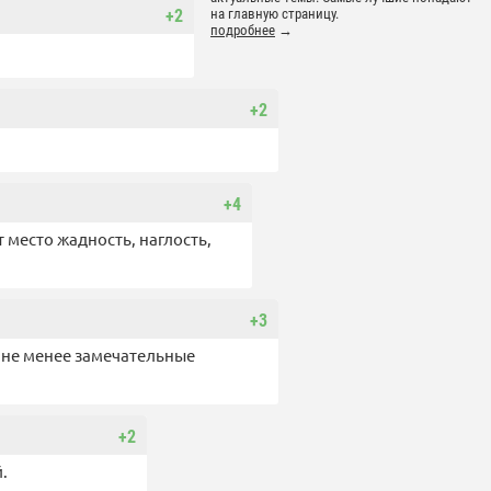
+2
на главную страницу.
подробнее
→
+2
+4
 место жадность, наглость,
+3
т не менее замечательные
+2
.