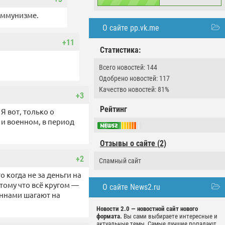
коммунизме.
О сайте pp.vk.me
+11
Статистика:
Всего новостей: 144
Одобрено новостей: 117
Качество новостей: 81%
+3
Рейтинг
Я вот, только о
 и военном, в период
Отзывы о сайте (2)
+2
Спамный сайт
 когда не за деньги на
отому что всё кругом —
О сайте News2.ru
ннами шагают на
Новости 2.0 — новостной сайт нового
формата.
Вы сами выбираете интересные и
актуальные темы. Самые лучшие попадают