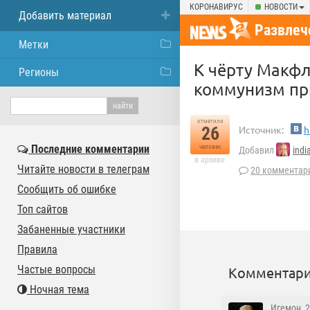
КОРОНАВИРУС
НОВОСТИ
Добавить материал
Развлеч
Метки
К чёрту Макфл
Регионы
коммунизм п
отметили
26
Источник:
h
Последние комментарии
человек
Добавил
ind
в архиве
Читайте новости в телеграм
20 комментар
Сообщить об ошибке
Топ сайтов
Забаненные участники
Правила
Частые вопросы
Комментари
Ночная тема
Игемон
, 