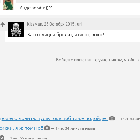
А где зомби))??
KissMan
, 26 Октября 2015 ,
url
За околицей бродят, и воют, воют!..
Войдите
или
станьте участником
, чтобы
дем его ловить, пусть тока поближе подойдет
— 1 час 53 м
сиски, я ж помню!!
— 1 час 54 минуты назад
— 1 час 55 минут назад