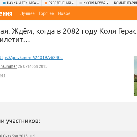
НАУКА И ТЕХНИКА
РАЗВЛЕЧЕНИЯ
КУХНЯ NEWS2
КОММЕНТАРИ
ения
Лучшее
Горячее
Новое
ая. Ждём, когда в 2082 году Коля Гера
рилетит…
ttps://pp.vk.me/c624019/v6240...
iansummer
26 Октября 2015
иев
и участников:
26 Октября 2015 ,
url