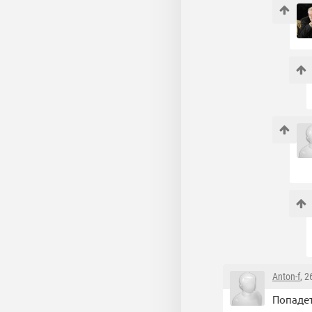
Anton-f
, 
Попадет