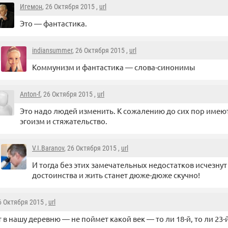
Игемон
, 26 Октября 2015 ,
url
Это — фантастика.
indiansummer
, 26 Октября 2015 ,
url
Коммунизм и фантастика — слова-синонимы
Anton-f
, 26 Октября 2015 ,
url
Это надо людей изменить. К сожалению до сих пор имеют
эгоизм и стяжательство.
V.I.Baranov
, 26 Октября 2015 ,
url
И тогда без этих замечательных недостатков исчезну
достоинства и жить станет дюже-дюже скучно!
26 Октября 2015 ,
url
 в нашу деревню — не поймет какой век — то ли 18-й, то ли 23-й