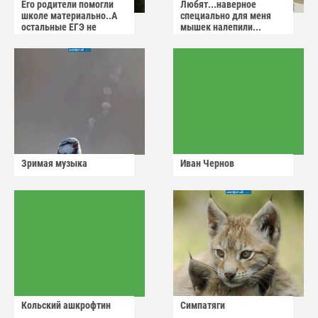
Его родители помогли
Любят...наверное
школе материально..А
специально для меня
остальные ЕГЭ не
мышек налепили...
сдадут
Зримая музыка
Иван Чернов
Кольский ашкрофтин
Симпатяги