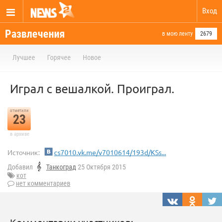
Вход
Развлечения
в мою ленту
2679
Лучшее
Горячее
Новое
Играл с вешалкой. Проиграл.
отметили
23
в архиве
Источник:
cs7010.vk.me/v7010614/193d/KSs...
Добавил
Танкоград
25 Октября 2015
кот
нет комментариев