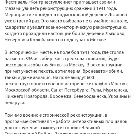
Фестиваль «Контрнаступление» приглашает своими
глазами увидеть реконструкцию сражений 1941 года.
Мероприятие пройдет в подмосковной деревне Лызлово
уже в третий раз. Это место выбрано не случайно: на поле,
где зрители увидят военно-историческую реконструкцию,
когда-то проходили настоящие бои за деревни Лызлово,
Неверово и Колюбакино на подступах к Москве.
В историческом месте, на поле боя 1941 года, где стояла
насмерть 336-ая сибирская стрелковая дивизия, будут
воссозданы события Битвы за Москву. В реконструкции
примет участие пехота, артиллерия, бронеавтомобили,
танки и даже авиация. На поле выйдут 600
реконструкторов из военно-исторических клубов Москвы,
Московской области, Санкт-Петербурга, Тулы, Мурманска,
Нижнего Новгорода, Воронежа, Северодвинска, Украины и
Беларуси.
Помимо военно-исторической реконструкции, в
программе фестиваля – работа интерактивных площадок
для погружения в «живую историю» Великой
Отечественной Войны. Все желающие смогут увидеть