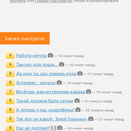
Войдите
или
станьте участником
, чтобы комментировать
Также смотрите:
Работа мечты
6
— 10 минут назад
Таксую для души...
6
— 10 минут назад
Да иди ты сам знаешь куда
8
— 17 минут назад
Астерикс - начало
8
— 18 минут назад
Весёлая, какчественная какаха
7
— 19 минут назад
Такой должна быть семья
8
— 21 минуту назад
А теперь у нас смартфоны!
8
— 22 минуты назад
Так вот он какой, Змей Горыныч
8
— 27 минут назад
Нас не догонят!
8
— 29 минут назад