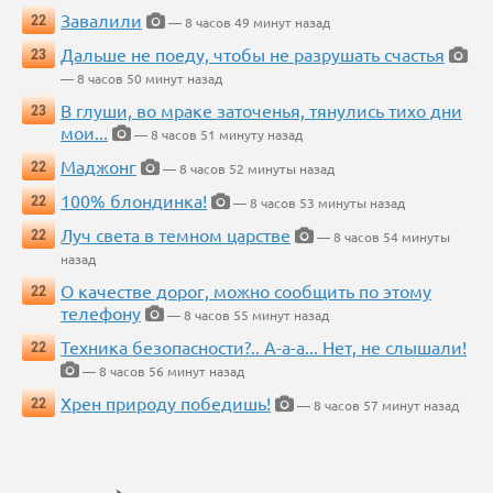
Завалили
22
— 8 часов 49 минут назад
Дальше не поеду, чтобы не разрушать счастья
23
— 8 часов 50 минут назад
В глуши, во мраке заточенья, тянулись тихо дни
23
мои...
— 8 часов 51 минуту назад
Маджонг
22
— 8 часов 52 минуты назад
100% блондинка!
22
— 8 часов 53 минуты назад
Луч света в темном царстве
22
— 8 часов 54 минуты
назад
О качестве дорог, можно сообщить по этому
22
телефону
— 8 часов 55 минут назад
Техника безопасности?.. А-а-а... Нет, не слышали!
22
— 8 часов 56 минут назад
Хрен природу победишь!
22
— 8 часов 57 минут назад