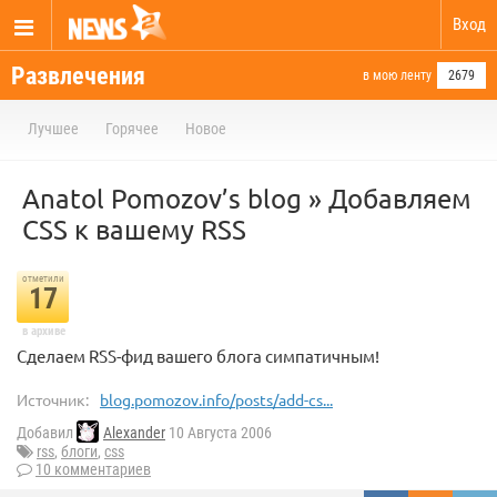
Вход
Развлечения
в мою ленту
2679
Лучшее
Горячее
Новое
Anatol Pomozov’s blog » Добавляем
CSS к вашему RSS
отметили
17
в архиве
Сделаем RSS-фид вашего блога симпатичным!
Источник:
blog.pomozov.info/posts/add-cs...
Добавил
Alexander
10 Августа 2006
rss
,
блоги
,
css
10 комментариев