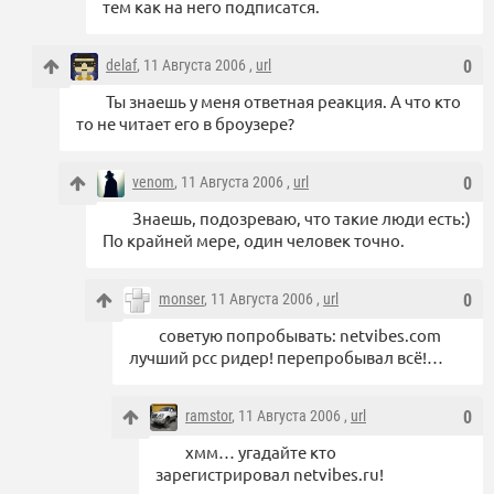
тем как на него подписатся.
delaf
, 11 Августа 2006 ,
url
0
Ты знаешь у меня ответная реакция. А что кто
то не читает его в броузере?
venom
, 11 Августа 2006 ,
url
0
Знаешь, подозреваю, что такие люди есть:)
По крайней мере, один человек точно.
monser
, 11 Августа 2006 ,
url
0
советую попробывать: netvibes.com
лучший рсс ридер! перепробывал всё!…
ramstor
, 11 Августа 2006 ,
url
0
хмм… угадайте кто
зарегистрировал netvibes.ru!