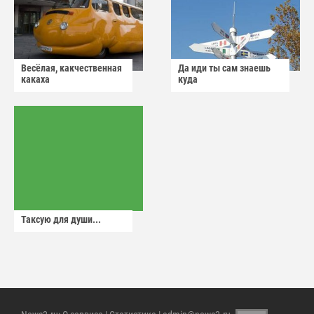
Весёлая, какчественная
Да иди ты сам знаешь
какаха
куда
Таксую для души...