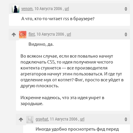
venom
, 10 Августа 2006 ,
url
0
А что, кто-то читает rss в браузере?
flint
, 10 Августа 2006 ,
url
0
Видимо, да.
Во всяком случае, если все повально начнут
подключать CSS, то идея получения чистого
контента стухнется — все производителя
агрегаторов начнут этим пользоваться. И где тут
отделение мух от котлет? Фиг, просто все уйдет в
другую плоскость.
Искренне надеюсь, что эта идея умрет в
зародыше.
grayhat
, 11 Августа 2006 ,
url
0
Иногда удобно просмотреть фид перед