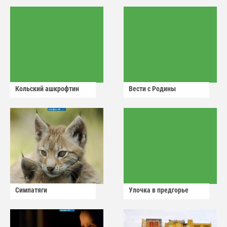
Кольский ашкрофтин
Вести с Родины
Симпатяги
Улочка в предгорье