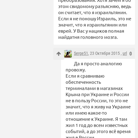
этом свидомому разъясняю, ведь
он считает, что я израильтянин.
Если я не поношу Израиль, это не
значит, что я израильтянин или
еврей. У Вас у нациков полная
майдатня головного мозга.
Serge51
, 23 Октября 2015 ,
url
0
Да я просто аналогию
провожу.
Если я сравниваю
обеспеченность
терминалами в магазинах
Крыма при Украине и России
не в пользу России, то это не
значит, что я живу на Украине
или имею какое-то
отношение к Украине. Я там
жил 1 год до всем известных
событий, а до этого всё время
жил в России.