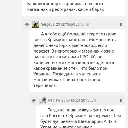
Банковские карты принимают во всех
магазинах и ректоранах, кафе и барах
Serge51
, 23 Октября 2015 ,
url
0
А я тебе ещё больший секрет открою —
визы в Крыму не работают. Можно снять
денег с некоторых мастеркард, если
повезёт. В некоторых магазинах можно
расплатиться картами ПРО100, но
количество этих магазинов не идёт ни в
какое сравнение с тем, что было при
Украине. Тогда даже в маленьких
магазинчиках Приватбанк ставил
терминалы.
waplaw
, 23 Октября 2015 ,
url
0
Тогда не пиши всякую фигню про
всю Россию. С Крымом разберемся. Там
будет лучше чем в Швейцарии. А Вы в
Украине живите дальше с