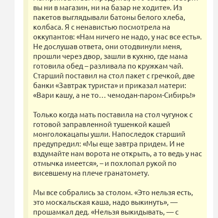
вы ни в магазин, ни на базар не ходите». Из
пакетов выглядывали батоны белого хлеба,
колбаса. Я с ненавистью посмотрела на
оккупантов: «Нам ничего не надо, у нас все есть».
Не дослушав ответа, они отодвинули меня,
прошли через двор, зашли в кухню, где мама
готовила обед – разливала по кружкам чай.
Старший поставил на стол пакет с гречкой, две
банки «Завтрак туриста» и приказал матери:
«Вари кашу, а не то… чемодан-паром-Сибирь!»
Только когда мать поставила на стол чугунок с
готовой заправленной тушенкой кашей
монголокацапы ушли. Напоследок старший
предупредил: «Мы еще завтра придем. И не
вздумайте нам ворота не открыть, а то ведь у нас
отмычка имеется», – и похлопал рукой по
висевшему на плече гранатомету.
Мы все собрались за столом. «Это нельзя есть,
это москальская каша, надо выкинуть», —
прошамкал дед. «Нельзя выкидывать, — с