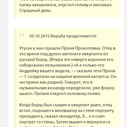
папка закашлялся, опустил голову и заплакал.
Страшный день.
20.10.2015 Борьба продолжается!
Утром к нам пришла Проня Прокоповна. Отец в
это время под дулом автомата оккупанта ел
русский борщ. (Вчера эти изверги кормили его
сибирскими пельменями.) «А я только что
Андрейку вашего видела, — сказала тетя Проня.
— С солдатами на машине военной катается. Он
им прямо как родной. Говорит, его в
музыкальную команду определили, уже форму
шьют». Папаня откусил половину ложки.
Когда борщ был съеден и оккупант ушел, отец
встал, подошел к висевшему на стене портрету
президента, сказал «кондитер, б…» и снял
портрет со стены. Затем вышел и вернулся со