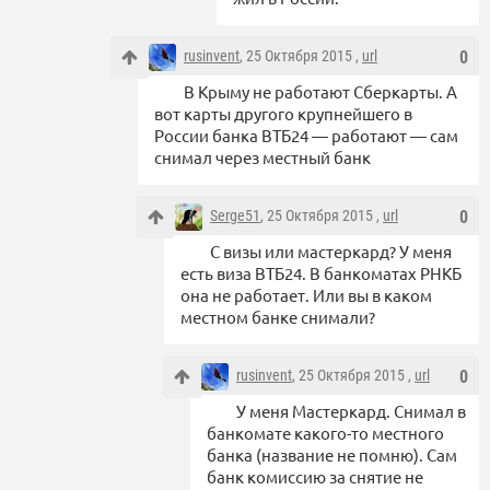
rusinvent
, 25 Октября 2015 ,
url
0
В Крыму не работают Сберкарты. А
вот карты другого крупнейшего в
России банка ВТБ24 — работают — сам
снимал через местный банк
Serge51
, 25 Октября 2015 ,
url
0
С визы или мастеркард? У меня
есть виза ВТБ24. В банкоматах РНКБ
она не работает. Или вы в каком
местном банке снимали?
rusinvent
, 25 Октября 2015 ,
url
0
У меня Мастеркард. Снимал в
банкомате какого-то местного
банка (название не помню). Сам
банк комиссию за снятие не