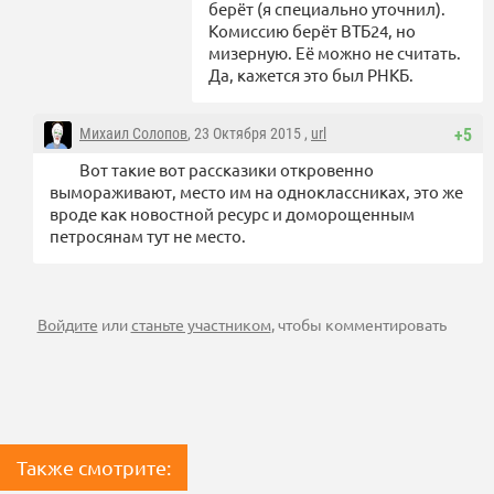
берёт (я специально уточнил).
Комиссию берёт ВТБ24, но
мизерную. Её можно не считать.
Да, кажется это был РНКБ.
Михаил Солопов
, 23 Октября 2015 ,
url
+5
Вот такие вот рассказики откровенно
вымораживают, место им на одноклассниках, это же
вроде как новостной ресурс и доморощенным
петросянам тут не место.
Войдите
или
станьте участником
, чтобы комментировать
Также смотрите: