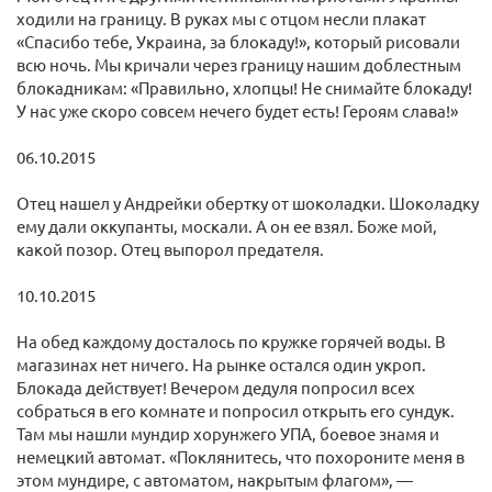
ходили на границу. В руках мы с отцом несли плакат
«Спасибо тебе, Украина, за блокаду!», который рисовали
всю ночь. Мы кричали через границу нашим доблестным
блокадникам: «Правильно, хлопцы! Не снимайте блокаду!
У нас уже скоро совсем нечего будет есть! Героям слава!»
06.10.2015
Отец нашел у Андрейки обертку от шоколадки. Шоколадку
ему дали оккупанты, москали. А он ее взял. Боже мой,
какой позор. Отец выпорол предателя.
10.10.2015
На обед каждому досталось по кружке горячей воды. В
магазинах нет ничего. На рынке остался один укроп.
Блокада действует! Вечером дедуля попросил всех
собраться в его комнате и попросил открыть его сундук.
Там мы нашли мундир хорунжего УПА, боевое знамя и
немецкий автомат. «Поклянитесь, что похороните меня в
этом мундире, с автоматом, накрытым флагом», —