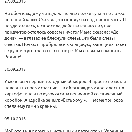
27.09.2015
На обед каждому мать дала по две ложки супа и по ложке
перловой каши. Сказала, что продукты надо экономить. Я
не удержалась, и спросила, действительно ли у нас
продуктов осталось совсем ничего? Мама сказала: «Да,
доча», — в глазах ее блеснули слезы. Это были слезы
счастья. Ночью я пробралась в кладовую, вытащила пакет
с крупой и утопила его в сортире. Мы должны помогать
Родине!
30.09.2015
У меня был первый голодный обморок. Я просто не могла
поверить своему счастью. На обед каждому досталось по
картофелине и по кусочку сала величиной со спичечный
коробок. Андрейка заныл: «Есть хочу!», — мама три раза
спела ему гимн Украины.
05.10.2015
Мой отец и я с другими истинными патриотами Украины