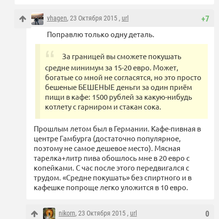
vhagen
, 23 Октября 2015 ,
url
+7
Поправлю только одну деталь.
За границей вы сможете покушать
средне минимум за 15-20 евро. Может,
богатые со мной не согласятся, но это просто
бешеные БЕШЕНЫЕ деньги за один приём
пищи в кафе: 1500 рублей за какую-нибудь
котлету с гарниром и стакан сока.
Прошлым летом был в Германии. Кафе-пивная в
центре Гамбурга (достаточно популярное,
поэтому не самое дешевое место). Мясная
тарелка+литр пива обошлось мне в 20 евро с
копейками. С час после этого передвигался с
трудом. «Средне покушать» без спиртного и в
кафешке попроще легко уложится в 10 евро.
nikorn
, 23 Октября 2015 ,
url
0