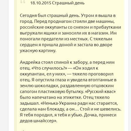
18.10.2015 Страшный день
Сегодня был страшный день. Утром я вышла в
город. Перед продмагом стояли две машины,
российские оккупанты со смехом и прибаутками
выгружали ящики и заносили их в магазин. Им
помогали предатели из местных. С тяжелым
сердцем я пришла домой и застала во дворе
ужасную картину.
Андрейка стоял спиной к забору, а перед ним
отец. «Что случилось?» — «Он ходил к
оккупантам, ел у них», — тяжело проговорил
отец. Я опустила глаза и увидела втоптанные в
землю шоколадки, раздавленную отцовским
сапогом пластиковую бутылку. «Русский квас»
было напечатано на этикетке. Отец тяжело
задышал. «Ненька-Украина ради нас старается,
сделала нам блокаду, а он… Стой и не шевелись.
Я тебя породил, я тебя и убью. Дочка, принеси
дедов шмайссер».