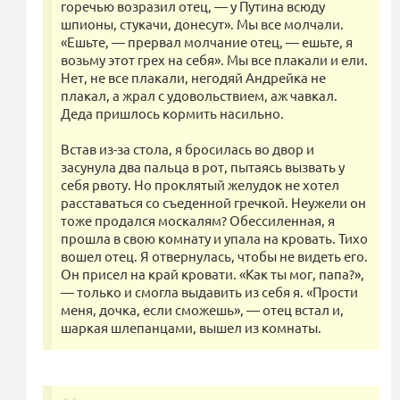
горечью возразил отец, — у Путина всюду
шпионы, стукачи, донесут». Мы все молчали.
«Ешьте, — прервал молчание отец, — ешьте, я
возьму этот грех на себя». Мы все плакали и ели.
Нет, не все плакали, негодяй Андрейка не
плакал, а жрал с удовольствием, аж чавкал.
Деда пришлось кормить насильно.
Встав из-за стола, я бросилась во двор и
засунула два пальца в рот, пытаясь вызвать у
себя рвоту. Но проклятый желудок не хотел
расставаться со съеденной гречкой. Неужели он
тоже продался москалям? Обессиленная, я
прошла в свою комнату и упала на кровать. Тихо
вошел отец. Я отвернулась, чтобы не видеть его.
Он присел на край кровати. «Как ты мог, папа?»,
— только и смогла выдавить из себя я. «Прости
меня, дочка, если сможешь», — отец встал и,
шаркая шлепанцами, вышел из комнаты.