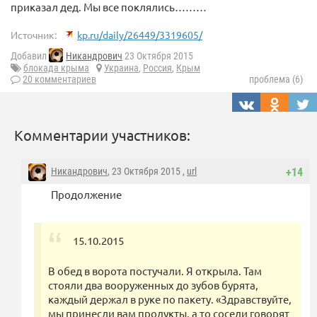
приказал дед. Мы все поклялись………
Источник:
kp.ru/daily/26449/3319605/
Добавил
Никандрович
23 Октября 2015
блокада крыма
Украина
,
Россия
,
Крым
20 комментариев
проблема (6)
Комментарии участников:
Никандрович
, 23 Октября 2015 ,
url
+14
Продолжение
15.10.2015
В обед в ворота постучали. Я открыла. Там
стояли два вооруженных до зубов бурята,
каждый держал в руке по пакету. «Здравствуйте,
мы принесли вам продукты, а то соседи говорят