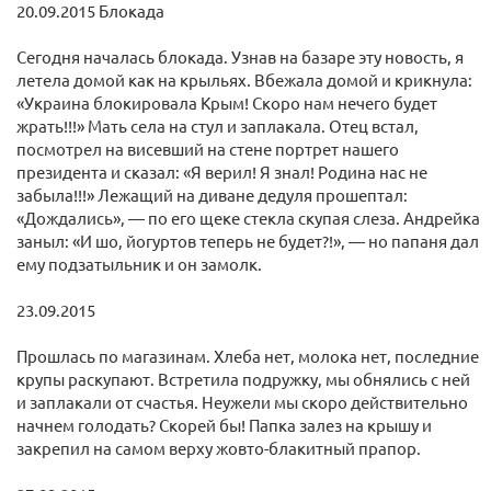
20.09.2015 Блокада
Сегодня началась блокада. Узнав на базаре эту новость, я
летела домой как на крыльях. Вбежала домой и крикнула:
«Украина блокировала Крым! Скоро нам нечего будет
жрать!!!» Мать села на стул и заплакала. Отец встал,
посмотрел на висевший на стене портрет нашего
президента и сказал: «Я верил! Я знал! Родина нас не
забыла!!!» Лежащий на диване дедуля прошептал:
«Дождались», — по его щеке стекла скупая слеза. Андрейка
заныл: «И шо, йогуртов теперь не будет?!», — но папаня дал
ему подзатыльник и он замолк.
23.09.2015
Прошлась по магазинам. Хлеба нет, молока нет, последние
крупы раскупают. Встретила подружку, мы обнялись с ней
и заплакали от счастья. Неужели мы скоро действительно
начнем голодать? Скорей бы! Папка залез на крышу и
закрепил на самом верху жовто-блакитный прапор.