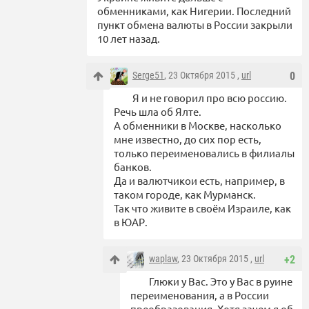
обменниками, как Нигерии. Последний
пункт обмена валюты в России закрыли
10 лет назад.
Serge51
, 23 Октября 2015 ,
url
0
Я и не говорил про всю россию.
Речь шла об Ялте.
А обменники в Москве, насколько
мне известно, до сих пор есть,
только переименовались в филиалы
банков.
Да и валютчикои есть, например, в
таком городе, как Мурманск.
Так что живите в своём Израиле, как
в ЮАР.
waplaw
, 23 Октября 2015 ,
url
+2
Глюки у Вас. Это у Вас в руине
переименования, а в России
преобразования. Хотя зачем я об