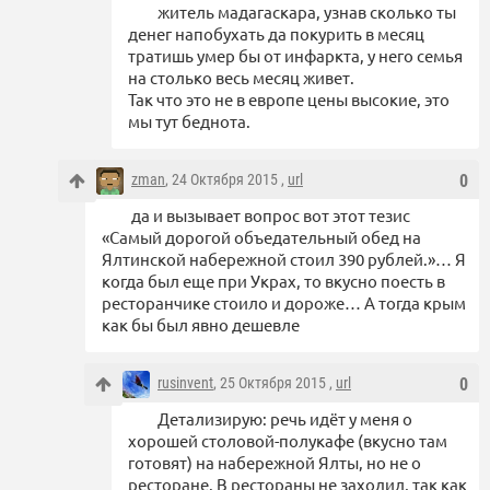
житель мадагаскара, узнав сколько ты
денег напобухать да покурить в месяц
тратишь умер бы от инфаркта, у него семья
на столько весь месяц живет.
Так что это не в европе цены высокие, это
мы тут беднота.
zman
, 24 Октября 2015 ,
url
0
да и вызывает вопрос вот этот тезис
«Самый дорогой объедательный обед на
Ялтинской набережной стоил 390 рублей.»… Я
когда был еще при Украх, то вкусно поесть в
ресторанчике стоило и дороже… А тогда крым
как бы был явно дешевле
rusinvent
, 25 Октября 2015 ,
url
0
Детализирую: речь идёт у меня о
хорошей столовой-полукафе (вкусно там
готовят) на набережной Ялты, но не о
ресторане. В рестораны не заходил, так как