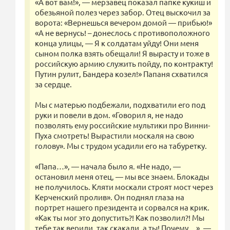
«А вот вам!», — мерзавец показал папке кукиш и
обезьяной полез через забор. Отец выскочил за
ворота: «Вернешься вечером домой — прибью!»
«А не вернусь! – донеслось с противоположного
конца улицы, — Я к солдатам уйду! Они меня
сыном полка взять обещали! Я вырасту и тоже в
российскую армию служить пойду, по контракту!
Путин рулит, Бандера козел!» Папаня схватился
за сердце.
Мы с матерью подбежали, подхватили его под
руки и повели в дом. «Говорил я, не надо
позволять ему российские мультики про Винни-
Пуха смотреть! Вырастили москаля на свою
голову». Мы с трудом усадили его на табуретку.
«Папа…», — начала было я. «Не надо, —
остановил меня отец, — мы все знаем. Блокады
не получилось. Кляти москали строят мост через
Керченский пролив». Он поднял глаза на
портрет нашего президента и сорвался на крик.
«Как ты мог это допустить?! Как позволил?! Мы
тебе так верили, так скакали, а ты! Почему…», —