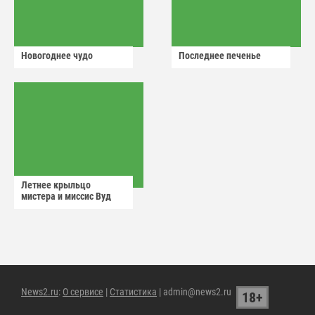
Новогоднее чудо
Последнее печенье
Летнее крыльцо
мистера и миссис Вуд
News2.ru
:
О сервисе
|
Статистика
| admin@news2.ru
18+