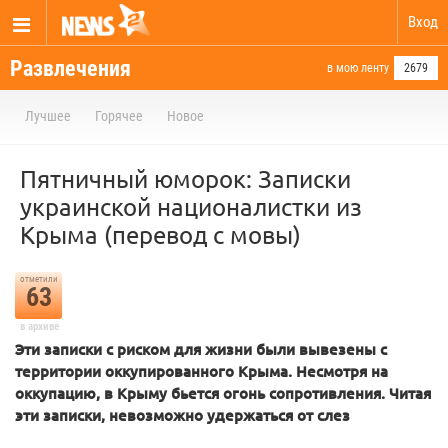
Вход
Развлечения
в мою ленту
2679
Лучшее
Горячее
Новое
Пятничный юморок: Записки
украинской националистки из
Крыма (перевод с мовы)
отметили
63
в архиве
Эти записки с риском для жизни были вывезены с
территории оккупированного Крыма. Несмотря на
оккупацию, в Крыму бьется огонь сопротивления. Читая
эти записки, невозможно удержаться от слез