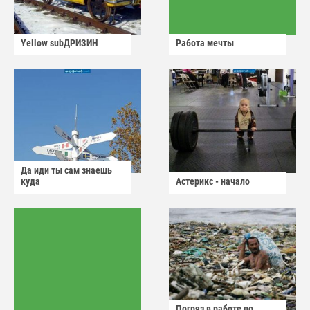
Yellow subДРИЗИН
Работа мечты
Да иди ты сам знаешь
куда
Астерикс - начало
Погряз в работе по