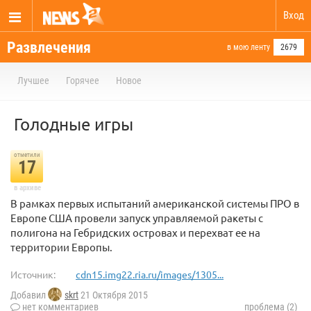
Вход
Развлечения
в мою ленту
2679
Лучшее
Горячее
Новое
Голодные игры
отметили
17
в архиве
В рамках первых испытаний американской системы ПРО в
Европе США провели запуск управляемой ракеты с
полигона на Гебридских островах и перехват ее на
территории Европы.
Источник:
cdn15.img22.ria.ru/images/1305...
Добавил
skrt
21 Октября 2015
нет комментариев
проблема (2)