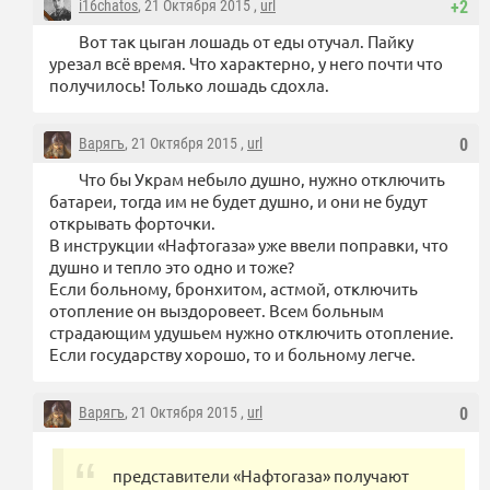
i16chatos
, 21 Октября 2015 ,
url
+2
Вот так цыган лошадь от еды отучал. Пайку
урезал всё время. Что характерно, у него почти что
получилось! Только лошадь сдохла.
Варягъ
, 21 Октября 2015 ,
url
0
Что бы Украм небыло душно, нужно отключить
батареи, тогда им не будет душно, и они не будут
открывать форточки.
В инструкции «Нафтогаза» уже ввели поправки, что
душно и тепло это одно и тоже?
Если больному, бронхитом, астмой, отключить
отопление он выздоровеет. Всем больным
страдающим удушьем нужно отключить отопление.
Если государству хорошо, то и больному легче.
Варягъ
, 21 Октября 2015 ,
url
0
представители «Нафтогаза» получают