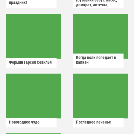
грузовики везут: насос,
праздник!
домкрат, аптечка,
аварийный знак
Когда волк попадает в
Фермин Гарсия Севилья
капкан
Новогоднее чудо
Последнее печенье