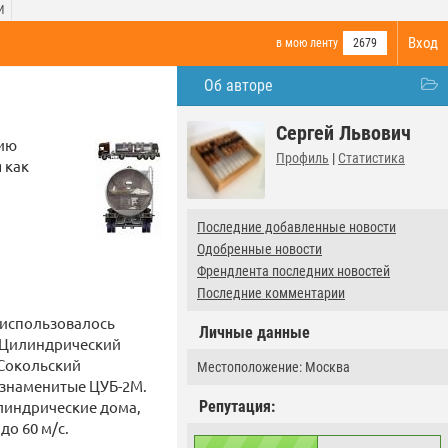
И
Вход
в мою ленту
2679
Об авторе
Сергей Львович
цию
Профиль
|
Статистика
 как
Последние добавленные новости
Одобренные новости
Френдлента последних новостей
Последние комментарии
т использовалось
Личные данные
«Цилиндрический
(Сокольский
Местоположение: Москва
 знаменитые ЦУБ-2М.
линдрические дома,
Репутация:
до 60 м/с.