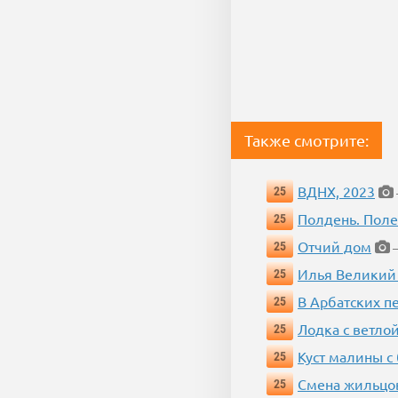
Также смотрите:
ВДНХ, 2023
25
Полдень. Пол
25
Отчий дом
25
—
Илья Великий
25
В Арбатских п
25
Лодка с ветло
25
Куст малины с
25
Смена жильцо
25