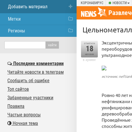
КОРОНАВИРУС
НОВОСТИ
Добавить материал
Развлеч
Метки
Цельнометалли
Регионы
Эксцентричны
отметили
18
переоборудовн
ультрамодное
человек
в архиве
Последние комментарии
Читайте новости в телеграм
источник: neftiank
Сообщить об ошибке
Топ сайтов
Ровно 40 лет 
Забаненные участники
нефтяниками 
Правила
унифицированн
деревообраба
Частые вопросы
Проведённые 
Ночная тема
способны жить