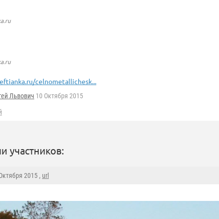
a.ru
a.ru
eftianka.ru/celnometallichesk...
гей Львович
10 Октября 2015
й
и участников:
 Октября 2015 ,
url