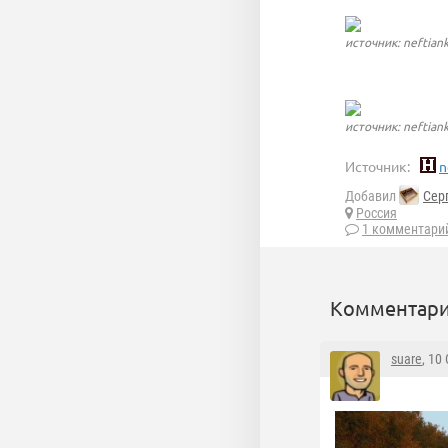
источник: neftiank
источник: neftiank
Источник:
n
Добавил
Сер
Россия
1 комментари
Комментари
suare
, 10