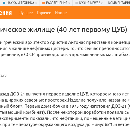
НАУКА И ТЕХНИКА
РАЗВЛЕЧЕНИЯ
КУХНЯ NEWS2
КОММЕНТАРИ
ения
Лучшее
Горячее
Новое
ческое жилище (40 лет первому ЦУБ)
й греческий архитектор Аристид Антонас представил концеп
ия в жилище нефтяных цистерн. То, что сейчас преподносится
 решение, в СССР производилось в промышленных масштабах.
a.ru
назад ДОЗ-21 выпустил первое изделие ЦУБ, которое много ле
на широких северных просторах.Изделие получило название 
ый блок». Первые дома-бочки в 1975 году изготовил ДОЗ-21 
тывающий комбинат). После некоторой доработки появились
эксперименты показали, что нефтяники, помещённые в эти ци
 при температуре окружающего воздуха до минус 65°C и ветре 