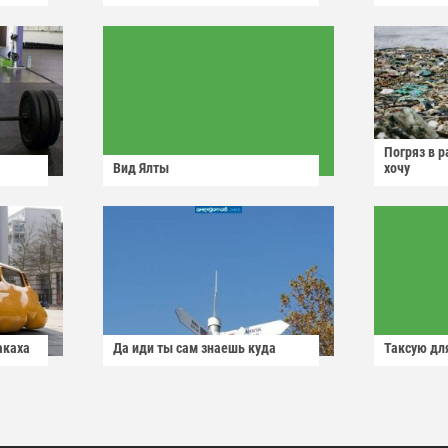
Погряз в р
Вид Ялты
хочу
акаха
Да иди ты сам знаешь куда
Таксую для