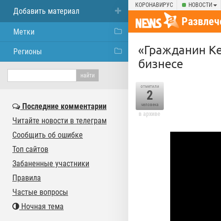
КОРОНАВИРУС
НОВОСТИ
Добавить материал
Развлеч
Метки
«Гражданин К
Регионы
бизнесе
отметили
2
Последние комментарии
человека
в архиве
Читайте новости в телеграм
Сообщить об ошибке
Топ сайтов
Забаненные участники
Правила
Частые вопросы
Ночная тема