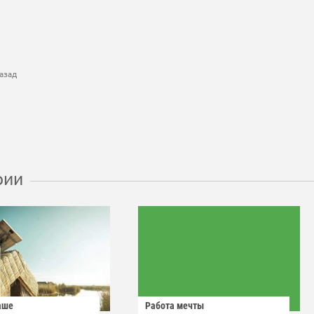
азад
рии
аше
Работа мечты