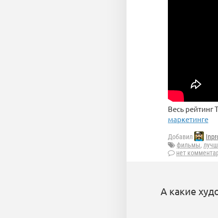
Весь рейтинг
маркетинге
Добавил
Inpr
фильмы
,
лучш
нет коммента
А какие ху