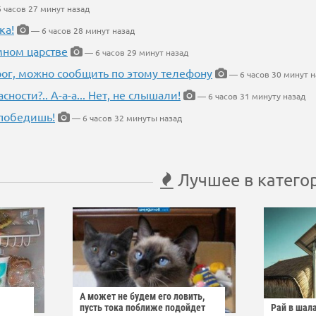
 часов 27 минут назад
ка!
— 6 часов 28 минут назад
мном царстве
— 6 часов 29 минут назад
рог, можно сообщить по этому телефону
— 6 часов 30 минут н
ности?.. А-а-а... Нет, не слышали!
— 6 часов 31 минуту назад
победишь!
— 6 часов 32 минуты назад
Лучшее в катего
А может не будем его ловить,
пусть тока поближе подойдет
Рай в шал