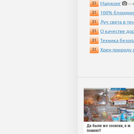
Маджонг
21
— 6
100% блондин
21
Луч света в те
21
О качестве до
21
Техника безопас
21
Хрен природу 
21
Да были же сосиски, я ж
помню!!