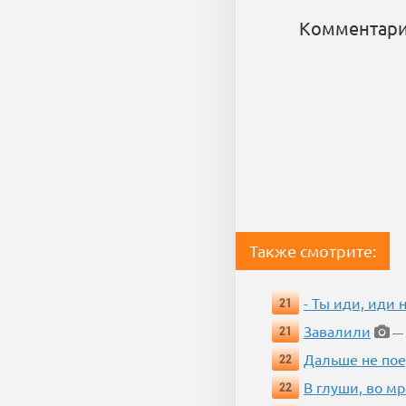
Комментари
Также смотрите:
- Ты иди, иди 
21
Завалили
21
— 
Дальше не пое
22
В глуши, во мр
22