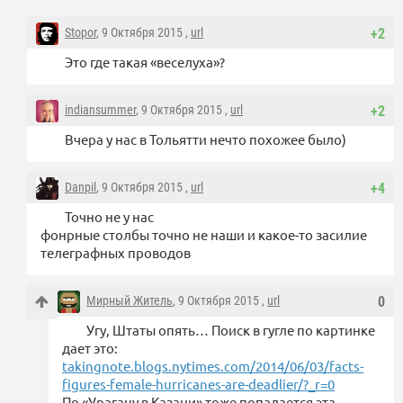
Stopor
, 9 Октября 2015 ,
url
+2
Это где такая «веселуха»?
indiansummer
, 9 Октября 2015 ,
url
+2
Вчера у нас в Тольятти нечто похожее было)
Danpil
, 9 Октября 2015 ,
url
+4
Точно не у нас
фонрные столбы точно не наши и какое-то засилие
телеграфных проводов
Мирный Житель
, 9 Октября 2015 ,
url
0
Угу, Штаты опять… Поиск в гугле по картинке
дает это:
takingnote.blogs.nytimes.com/2014/06/03/facts-
figures-female-hurricanes-are-deadlier/?_r=0
По «Урагану в Казани» тоже попадается эта