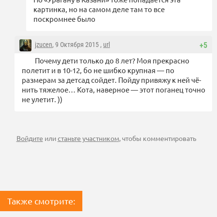
картинка, но на самом деле там то все
поскромнее было
jzucen
, 9 Октября 2015 ,
url
+5
Почему дети только до 8 лет? Моя прекрасно
полетит и в 10-12, бо не шибко крупная — по
размерам за детсад сойдет. Пойду привяжу к ней чё-
нить тяжелое… Кота, наверное — этот поганец точно
не улетит. ))
Войдите
или
станьте участником
, чтобы комментировать
Также смотрите: