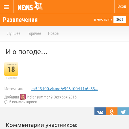
Вход
Развлечения
в мою ленту
2679
Лучшее
Горячее
Новое
И о погоде…
отметили
18
в архиве
Источник:
cs543100.vk.me/v543100411/6c83...
Добавил
indiansummer
9 Октября 2015
5 комментариев
Комментарии участников: