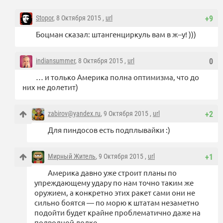
Stopor
, 8 Октября 2015 ,
url
+9
Боцман сказал: штангенциркуль вам в ж--у! )))
indiansummer
, 8 Октября 2015 ,
url
0
… и только Америка полна оптимизма, что до
них не долетит)
zabirov@yandex.ru
, 9 Октября 2015 ,
url
+2
Для пиндосов есть подплывайки :)
Мирный Житель
, 9 Октября 2015 ,
url
+1
Америка давно уже строит планы по
упреждающему удару по нам точно таким же
оружием, а конкретно этих ракет сами они не
сильно боятся — по морю к штатам незаметно
подойти будет крайне проблематично даже на
подводной лодке.