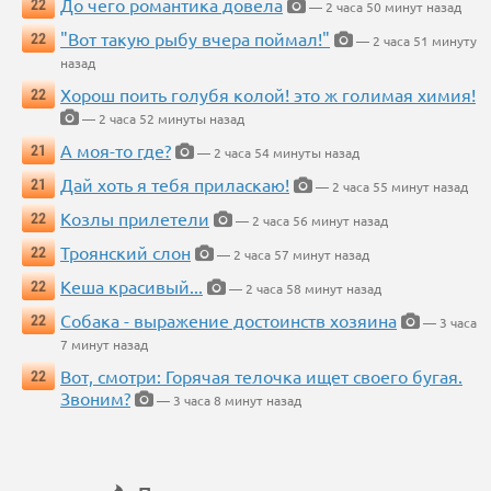
До чего романтика довела
22
— 2 часа 50 минут назад
"Вот такую рыбу вчера поймал!"
22
— 2 часа 51 минуту
назад
Хорош поить голубя колой! это ж голимая химия!
22
— 2 часа 52 минуты назад
А моя-то где?
21
— 2 часа 54 минуты назад
Дай хоть я тебя приласкаю!
21
— 2 часа 55 минут назад
Козлы прилетели
22
— 2 часа 56 минут назад
Троянский слон
22
— 2 часа 57 минут назад
Кеша красивый...
22
— 2 часа 58 минут назад
Собака - выражение достоинств хозяина
22
— 3 часа
7 минут назад
Вот, смотри: Горячая телочка ищет своего бугая.
22
Звоним?
— 3 часа 8 минут назад