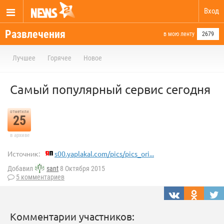
Вход
Развлечения
в мою ленту
2679
Лучшее
Горячее
Новое
Самый популярный сервис сегодня
отметили
25
в архиве
Источник:
s00.yaplakal.com/pics/pics_ori...
Добавил
sant
8 Октября 2015
5 комментариев
Комментарии участников: