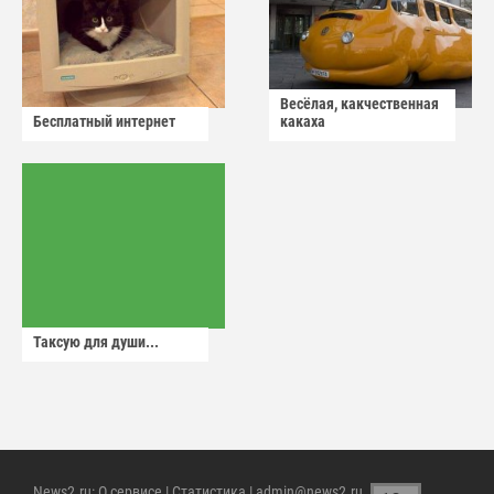
Весёлая, какчественная
Бесплатный интернет
какаха
Таксую для души...
News2.ru
:
О сервисе
|
Статистика
| admin@news2.ru