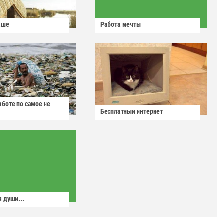
аше
Работа мечты
аботе по самое не
Бесплатный интернет
 души...