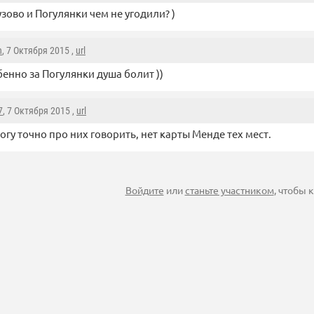
узово и Погулянки чем не угодили? )
n
, 7 Октября 2015 ,
url
енно за Погулянки душа болит ))
7
, 7 Октября 2015 ,
url
огу точно про них говорить, нет карты Менде тех мест.
Войдите
или
станьте участником
, чтобы