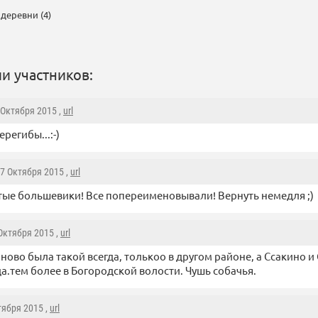
деревни (4)
и участников:
7 Октября 2015 ,
url
ерегибы...:-)
 7 Октября 2015 ,
url
ые большевики! Все попереименовывали! Вернуть немедля ;)
 Октября 2015 ,
url
рново была такой всегда, толькоо в другом районе, а Ссакино 
а.тем более в Богородской волости. Чушь собачья.
тября 2015 ,
url