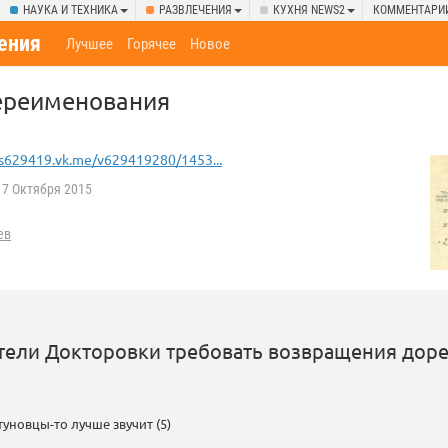
НАУКА И ТЕХНИКА
РАЗВЛЕЧЕНИЯ
КУХНЯ NEWS2
КОММЕНТАРИ
ения
Лучшее
Горячее
Новое
ереименования
s629419.vk.me/v629419280/1453...
7 Октября 2015
ев
ители Докторовки требовать возвращения до
уновцы-то лучше звучит (5)