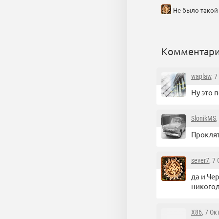
Не было такой 
Комментари
waplaw
, 
Ну это п
SlonikMS
,
Проклят
sever7
, 7
да и Че
никогод
X86
, 7 Ок