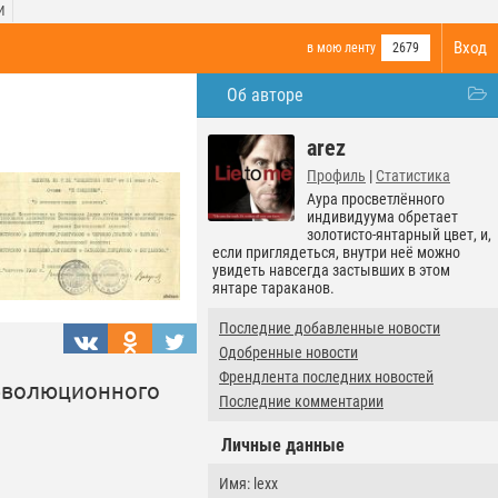
И
Вход
в мою ленту
2679
Об авторе
arez
Профиль
|
Статистика
Аура просветлённого
индивидуума обретает
золотисто-янтарный цвет, и,
если приглядеться, внутри неё можно
увидеть навсегда застывших в этом
янтаре тараканов.
Последние добавленные новости
Одобренные новости
Френдлента последних новостей
революционного
Последние комментарии
Личные данные
Имя: lexx