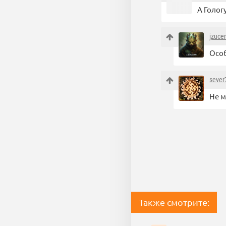
А Голог
jzuce
Особ
sever
Не м
Также смотрите: