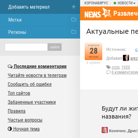
КОРОНАВИРУС
НОВОСТИ
Добавить материал
Развлеч
Метки
Актуальные п
Регионы
отметили
28
Источник:
c
человек
Добавил
arez
в архиве
Последние комментарии
ссср
,
1920
6 комментари
Читайте новости в телеграм
Сообщить об ошибке
Топ сайтов
Забаненные участники
Будут ли ж
Правила
названия?
Частые вопросы
Ночная тема
Конечно. Дрист