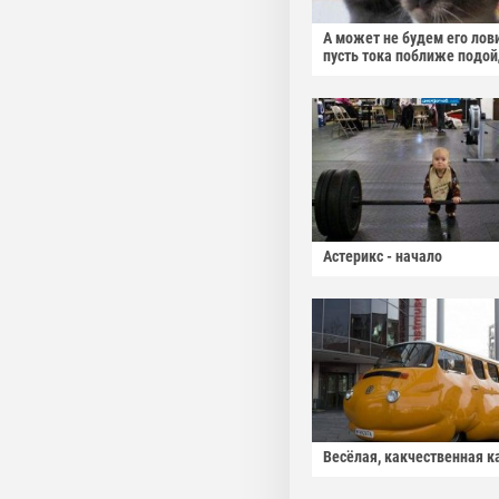
А может не будем его лов
пусть тока поближе подо
Астерикс - начало
Весёлая, какчественная к