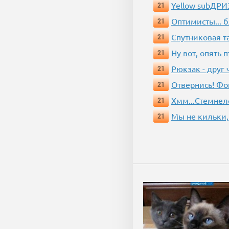
Yellow subДР
21
Оптимисты... 
21
Спутниковая т
21
Ну вот, опять 
21
Рюкзак - друг
21
Отвернись! Фо
21
Хмм...Стемнел
21
Мы не кильки,
21