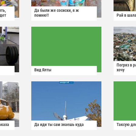
ить,
Да были же сосиски, я ж
йдет
помню!!
Рай в шал
Погряз в р
Вид Ялты
хочу
акаха
Да иди ты сам знаешь куда
Таксую для