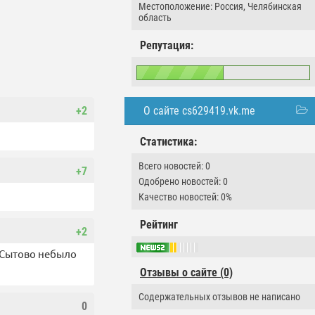
Местоположение: Россия, Челябинская
область
Репутация:
О сайте cs629419.vk.me
+2
Статистика:
Всего новостей: 0
+7
Одобрено новостей: 0
Качество новостей: 0%
Рейтинг
+2
и Сытово небыло
Отзывы о сайте (0)
Содержательных отзывов не написано
0