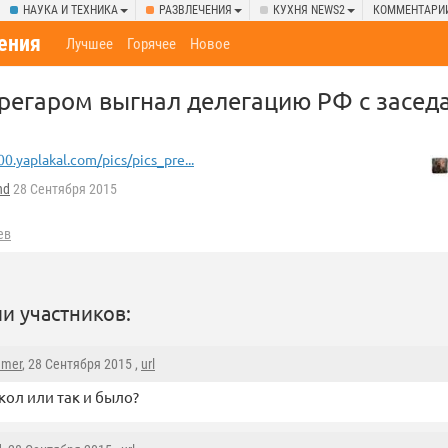
НАУКА И ТЕХНИКА
РАЗВЛЕЧЕНИЯ
КУХНЯ NEWS2
КОММЕНТАРИ
ения
Лучшее
Горячее
Новое
регаром выгнал делегацию РФ с засед
00.yaplakal.com/pics/pics_pre...
nd
28 Сентября 2015
ев
и участников:
mmer
, 28 Сентября 2015 ,
url
кол или так и было?