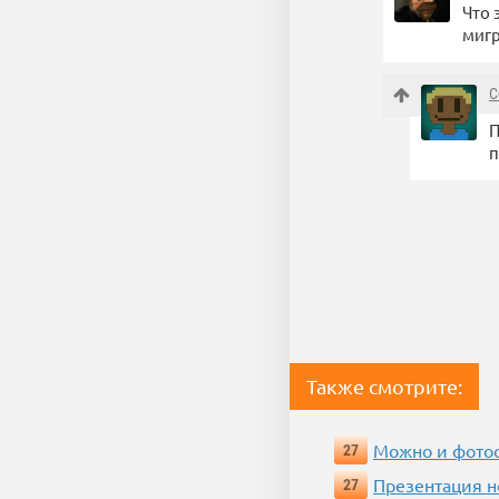
Что 
миг
С
П
п
Также смотрите:
Можно и фотос
27
Презентация 
27