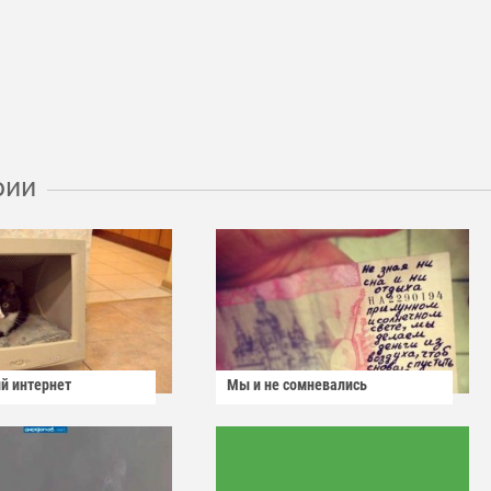
рии
й интернет
Мы и не сомневались