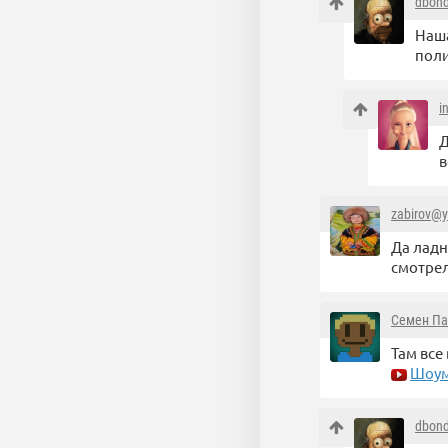
dbon
Наша
поли
i
Д
в
zabirov@y
Да ладн
смотрел
Семен Па
Там все
Шоу
dbon