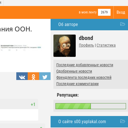
И
Вход
в мою ленту
2679
Об авторе
ания ООН.
dbond
Профиль
|
Статистика
Последние добавленные новости
Одобренные новости
Френдлента последних новостей
Последние комментарии
Репутация:
+1
О сайте s00.yaplakal.com