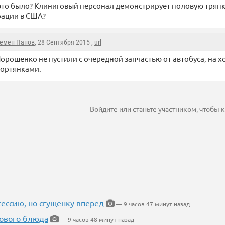
это было? Клиниговый персонал демонстрирует половую тряпк
рации в США?
емен Панов
, 28 Сентября 2015 ,
url
орошенко не пустили с очередной запчастью от автобуса, на х
ортянками.
Войдите
или
станьте участником
, чтобы
ессию, но сгущенку вперед
— 9 часов 47 минут назад
нового блюда
— 9 часов 48 минут назад