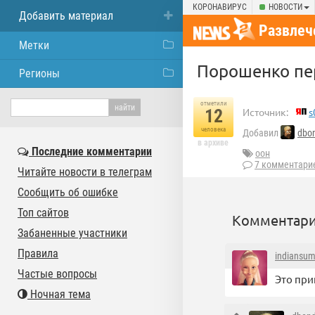
КОРОНАВИРУС
НОВОСТИ
Добавить материал
Развлеч
Метки
Порошенко пе
Регионы
отметили
12
Источник:
s
человека
Добавил
dbo
в архиве
Последние комментарии
оон
7 комментари
Читайте новости в телеграм
Сообщить об ошибке
Топ сайтов
Комментари
Забаненные участники
Правила
indiansu
Частые вопросы
Это при
Ночная тема