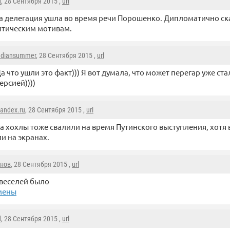
d
, 28 Сентября 2015 ,
url
 делегация ушла во время речи Порошенко. Дипломатично ска
тическим мотивам.
ndiansummer
, 28 Сентября 2015 ,
url
а что ушли это факт))) Я вот думала, что может перегар уже с
ерсией))))
andex.ru
, 28 Сентября 2015 ,
url
а хохлы тоже свалили на время Путинского выступления, хотя 
и на экранах.
нов
, 28 Сентября 2015 ,
url
 веселей было
мены
d
, 28 Сентября 2015 ,
url