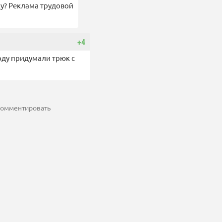
у? Реклама трудовой
+4
оду придумали трюк с
 комментировать