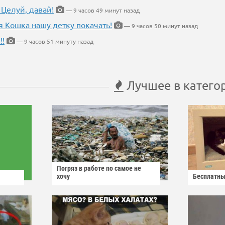
 Целуй, давай!
— 9 часов 49 минут назад
я Кошка нашу детку покачать!
— 9 часов 50 минут назад
!!
— 9 часов 51 минуту назад
Лучшее в катего
Погряз в работе по самое не
хочу
Бесплатны