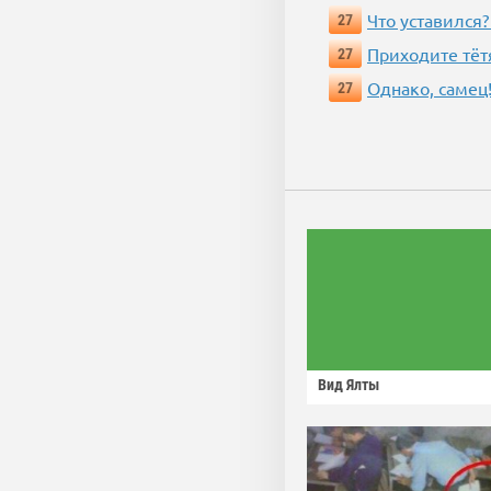
Что уставился?
27
Приходите тёт
27
Однако, самец!
27
Вид Ялты