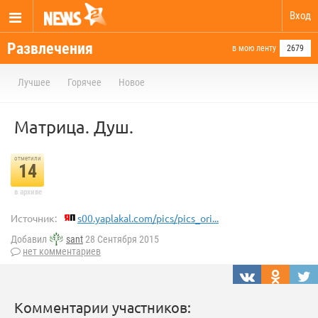
Вход
Развлечения
в мою ленту
2679
Лучшее
Горячее
Новое
Матрица. Душ.
отметили
14
в архиве
Источник:
s00.yaplakal.com/pics/pics_ori...
Добавил
sant
28 Сентября 2015
нет комментариев
Комментарии участников: