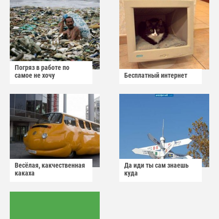
Погряз в работе по
самое не хочу
Бесплатный интернет
Весёлая, какчественная
Да иди ты сам знаешь
какаха
куда