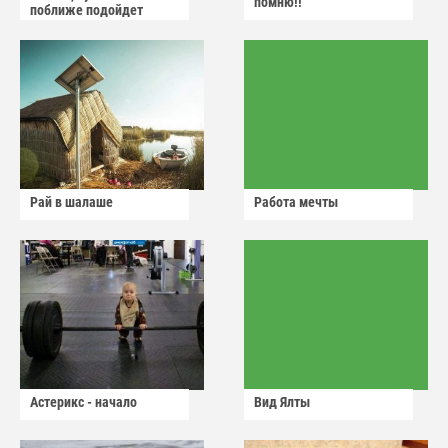
помню!!
поближе подойдет
Рай в шалаше
Работа мечты
Астерикс - начало
Вид Ялты