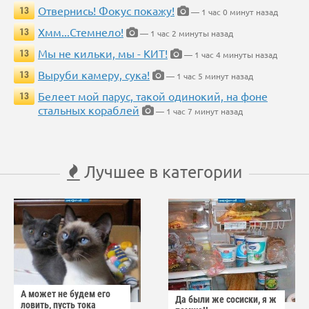
Отвернись! Фокус покажу!
13
— 1 час 0 минут назад
Хмм...Стемнело!
13
— 1 час 2 минуты назад
Мы не кильки, мы - КИТ!
13
— 1 час 4 минуты назад
Выруби камеру, сука!
13
— 1 час 5 минут назад
Белеет мой парус, такой одинокий, на фоне
13
стальных кораблей
— 1 час 7 минут назад
Лучшее в категории
А может не будем его
Да были же сосиски, я ж
ловить, пусть тока