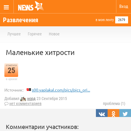
Вход
Развлечения
в мою ленту
2679
Лучшее
Горячее
Новое
Маленькие хитрости
отметили
25
в архиве
Источник:
s00.yaplakal.com/pics/pics_ori...
Добавил
норд
23 Сентября 2015
нет комментариев
проблема (1)
Комментарии участников: