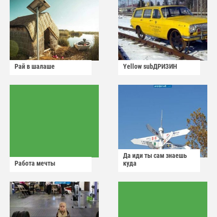
Рай в шалаше
Yellow subДРИЗИН
Да иди ты сам знаешь
Работа мечты
куда