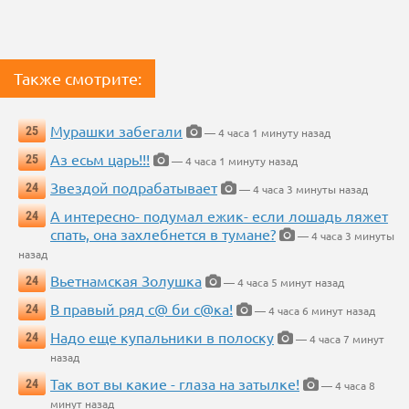
Также смотрите:
Мурашки забегали
25
— 4 часа 1 минуту назад
Аз есьм царь!!!
25
— 4 часа 1 минуту назад
Звездой подрабатывает
24
— 4 часа 3 минуты назад
А интересно- подумал ежик- если лошадь ляжет
24
спать, она захлебнется в тумане?
— 4 часа 3 минуты
назад
Вьетнамская Золушка
24
— 4 часа 5 минут назад
В правый ряд с@ би с@ка!
24
— 4 часа 6 минут назад
Надо еще купальники в полоску
24
— 4 часа 7 минут
назад
Так вот вы какие - глаза на затылке!
24
— 4 часа 8
минут назад