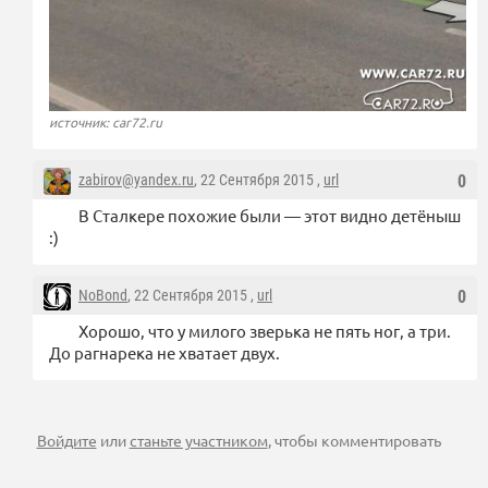
источник: car72.ru
zabirov@yandex.ru
, 22 Сентября 2015 ,
url
0
В Сталкере похожие были — этот видно детёныш
:)
NoBond
, 22 Сентября 2015 ,
url
0
Хорошо, что у милого зверька не пять ног, а три.
До рагнарека не хватает двух.
Войдите
или
станьте участником
, чтобы комментировать