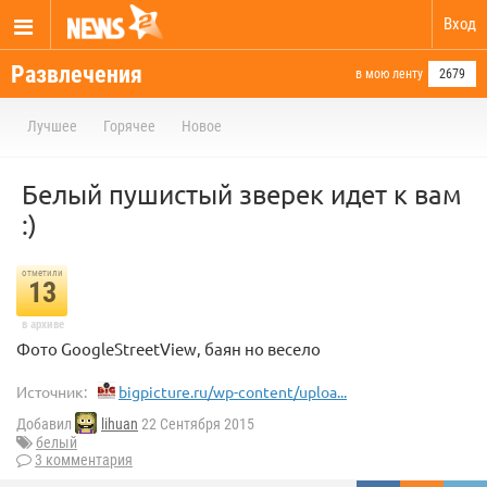
Вход
Развлечения
в мою ленту
2679
Лучшее
Горячее
Новое
Белый пушистый зверек идет к вам
:)
отметили
13
в архиве
Фото GoogleStreetView, баян но весело
Источник:
bigpicture.ru/wp-content/uploa...
Добавил
lihuan
22 Сентября 2015
белый
3 комментария