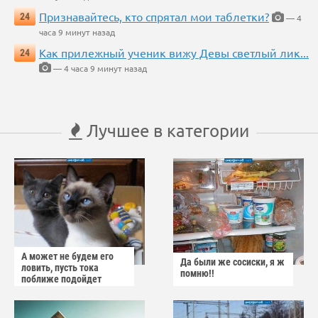
Признавайтесь, кто спрятал мои таблетки?
24
— 4
часа 9 минут назад
Как прилежный ученик вижу Девы светлый лик...
24
— 4 часа 9 минут назад
Лучшее в категории
А может не будем его
Да были же сосиски, я ж
ловить, пусть тока
помню!!
поближе подойдет