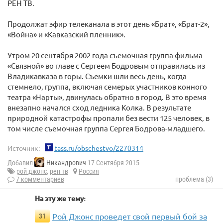
РЕН ТВ.
Продолжат эфир телеканала в этот день «Брат», «Брат-2»,
«Война» и «Кавказский пленник».
Утром 20 сентября 2002 года съемочная группа фильма
«Связной» во главе с Сергеем Бодровым отправилась из
Владикавказа в горы. Съемки шли весь день, когда
стемнело, группа, включая семерых участников конного
театра «Нарты», двинулась обратно в город. В это время
внезапно начался сход ледника Колка. В результате
природной катастрофы пропали без вести 125 человек, в
том числе съемочная группа Сергея Бодрова-младшего.
Источник:
tass.ru/obschestvo/2270314
Добавил
Никандрович
17 Сентября 2015
рой джонс
,
рен тв
Россия
7 комментариев
проблема (3)
На эту же тему:
Рой Джонс проведет свой первый бой за
31