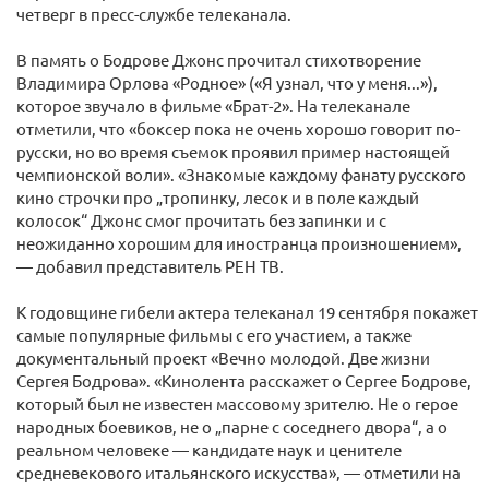
четверг в пресс-службе телеканала.
В память о Бодрове Джонс прочитал стихотворение
Владимира Орлова «Родное» («Я узнал, что у меня...»),
которое звучало в фильме «Брат-2». На телеканале
отметили, что «боксер пока не очень хорошо говорит по-
русски, но во время съемок проявил пример настоящей
чемпионской воли». «Знакомые каждому фанату русского
кино строчки про „тропинку, лесок и в поле каждый
колосок“ Джонс смог прочитать без запинки и с
неожиданно хорошим для иностранца произношением»,
— добавил представитель РЕН ТВ.
К годовщине гибели актера телеканал 19 сентября покажет
самые популярные фильмы с его участием, а также
документальный проект «Вечно молодой. Две жизни
Сергея Бодрова». «Кинолента расскажет о Сергее Бодрове,
который был не известен массовому зрителю. Не о герое
народных боевиков, не о „парне с соседнего двора“, а о
реальном человеке — кандидате наук и ценителе
средневекового итальянского искусства», — отметили на