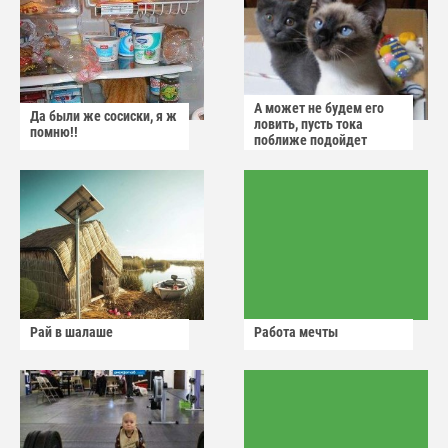
А может не будем его
Да были же сосиски, я ж
ловить, пусть тока
помню!!
поближе подойдет
Рай в шалаше
Работа мечты