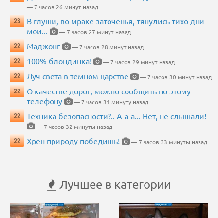
— 7 часов 26 минут назад
В глуши, во мраке заточенья, тянулись тихо дни
23
мои...
— 7 часов 27 минут назад
Маджонг
22
— 7 часов 28 минут назад
100% блондинка!
22
— 7 часов 29 минут назад
Луч света в темном царстве
22
— 7 часов 30 минут назад
О качестве дорог, можно сообщить по этому
22
телефону
— 7 часов 31 минуту назад
Техника безопасности?.. А-а-а... Нет, не слышали!
22
— 7 часов 32 минуты назад
Хрен природу победишь!
22
— 7 часов 33 минуты назад
Лучшее в категории