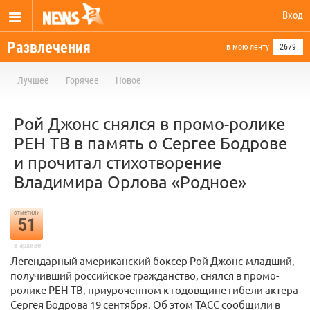
Вход
Развлечения
в мою ленту
2679
Лучшее
Горячее
Новое
Рой Джонс снялся в промо-ролике
РЕН ТВ в память о Сергее Бодрове
и прочитал стихотворение
Владимира Орлова «Родное»
отметили
51
в архиве
Легендарный американский боксер Рой Джонс-младший,
получивший российское гражданство, снялся в промо-
ролике РЕН ТВ, приуроченном к годовщине гибели актера
Сергея Бодрова 19 сентября. Об этом ТАСС сообщили в