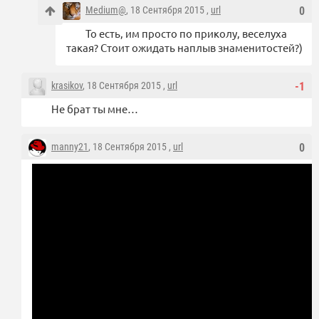
Medium@
, 18 Сентября 2015 ,
url
0
То есть, им просто по приколу, веселуха
такая? Стоит ожидать наплыв знаменитостей?)
krasikov
, 18 Сентября 2015 ,
url
-1
Не брат ты мне…
manny21
, 18 Сентября 2015 ,
url
0