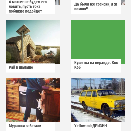
А может не будем его
Да были же сосиски, я ж
ловить, пусть тока
помню!!
поближе подойдет
Кушетка на веранде. Кос
Рай в шалаше
Коб
Мурашки забегали
Yellow subДРИЗИН