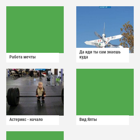
Да иди ты сам знаешь
Работа мечты
куда
Астерикс - начало
Вид Ялты