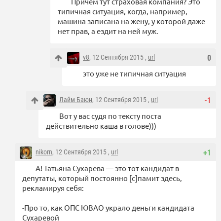
Причем тут страховая компания? Это
типичная ситуация, когда, например,
машина записана на жену, у которой даже
нет прав, а ездит на ней муж.
v8
, 12 Сентября 2015 ,
url
0
это уже не типичная ситуация
Лайм Баюн
, 12 Сентября 2015 ,
url
-1
Вот у вас судя по тексту поста
действительно каша в голове)))
nikorn
, 12 Сентября 2015 ,
url
+1
А! Татьяна Сухарева — это тот кандидат в
депутаты, который постоянно [с]памит здесь,
рекламируя себя:
-Про то, как ОПС ЮВАО украло деньги кандидата
Сухаревой