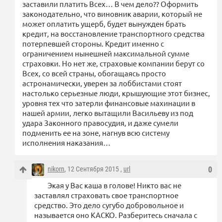
заставили платить Всех… В чем дело?? Оформить
законодательно, что виновник аварии, который не
может оплатить ущерб, будет вынужден брать
кредит, на восстановление транспортного средства
потерпевшей стороны. Кредит именно с
ограничением нынешней максимальной сумме
страховки. Но нет же, страховые компании берут со
Всех, со всей страны, обогащаясь просто
астронамически, уверен за лоббистами стоят
настолько серьезные люди, крышующие этот бизнес,
уровня тех что затерли финансовые махинации в
нашей армии, легко вытащили Васильеву из под
удара Законного правосудия, и даже сумели
подменить ее на зоне, нагнув всю систему
исполнения наказания…
nikorn
, 12 Сентября 2015 ,
url
0
Экая у Вас каша в голове! Никто вас не
заставлял страховать свое транспортное
средство. Это дело сугубо добровольное и
называется оно КАСКО. Разберитесь сначала с