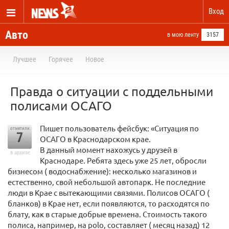
Вход
Авто
в мою ленту
3157
Лучшее
Горячее
Новое
Правда о ситуации с поддельными
полисами ОСАГО
Пишет пользователь фейсбук: «Ситуация по
отметили
7
ОСАГО в Краснодарском крае.
В данный момент нахожусь у друзей в
в архиве
Краснодаре. Ребята здесь уже 25 лет, обросли
бизнесом ( водоснабжение): несколько магазинов и
естественно, свой небольшой автопарк. Не последние
люди в Крае с вытекающими связями. Полисов ОСАГО (
бланков) в Крае нет, если появляются, то расходятся по
блату, как в старые добрые времена. Стоимость такого
полиса, например, на polo, составляет ( месяц назад) 12