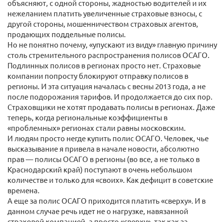
объясняют, с одной стороны, жадностью водителей и их
нежеланием платить увеличенные страховые взносы, с
другой стороны, мошенничеством страховых агентов,
продающих поддельные полисы.
Но не понятно почему, «упускают из виду» главную причину
столь стремительного распространения полисов ОСАГО.
Подлинных полисов в регионах просто нет. Страховые
компании попросту блокируют отправку полисов в
регионы. И эта ситуация началась с весны 2013 года, а не
после подорожания тарифов. И продолжается до сих пор.
Страховщики не хотят продавать полисы в регионах. Даже
теперь, когда региональные коэффициенты в
«проблемных» регионах стали равны московским.
И людям просто негде купить полис ОСАГО. Человек, чье
высказывание я привела в начале новости, абсолютно
прав — полисы ОСАГО в регионы (во все, а не только в
Краснодарский край) поступают в очень небольшом
количестве и только для «своих». Как дефицит в советские
времена.
А еще за полис ОСАГО приходится платить «сверху». И в
данном случае речь идет не о нагрузке, навязанной
страховой компанией, а просто «сверху», так как за