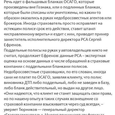
Речь идет о фальшивых бланках ОСАГО, которые
произведены вне Гознака, или о подлинных бланках,
которые были списаны или уничтожены, но каким-то
образом оказались в руках недобросовестных агентов или
брокеров. Иногда страхователь просто исправляет на
истекшем полисе срок его действия, ставит штамп
«исправленному верить» и ездит с ним, приводит пример
заместитель исполнительного директора РСА Сергей
Ефремов.
Поддельные полисы на руках у автовладельцев никто не
считал, продолжает Ефремов: данные РСА – экспертная
оценка на основе данных о числе обращений в страховые
компании с поддельными бланками полисов.
Недобросовестные страховщики, по его словам, иногда
сами не платят по ОСАГО, заявляя клиенту, что полис
виновника ДТП либо поддельный, либо не заведен в базу,
либо бланк действительный, но выдан на другое лицо.
«Они надеются, что клиент не станет защищать свои права,
но по нашему опыту в таких случаях возмещение со
страховой компании взыскивается через суд всегда», –
уверяет Тюрников — генеральный директор
«Главстрахконтроль». Многие принимают эту фирму за