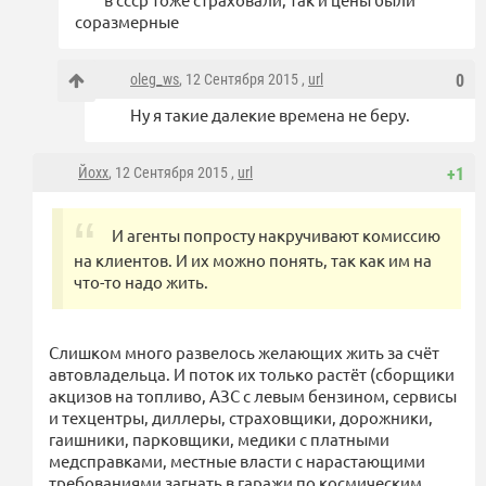
соразмерные
oleg_ws
, 12 Сентября 2015 ,
url
0
Ну я такие далекие времена не беру.
Йохх
, 12 Сентября 2015 ,
url
+1
И агенты попросту накручивают комиссию
на клиентов. И их можно понять, так как им на
что-то надо жить.
Слишком много развелось желающих жить за счёт
автовладельца. И поток их только растёт (сборщики
акцизов на топливо, АЗС с левым бензином, сервисы
и техцентры, диллеры, страховщики, дорожники,
гаишники, парковщики, медики с платными
медсправками, местные власти с нарастающими
требованиями загнать в гаражи по космическим