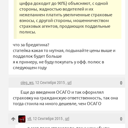
цифра доходит до 90%) объясняют, с одной
стороны, жадностью водителей и их
нежеланием платить увеличенные страховые
взносы, с другой стороны, мошенничеством
страховых агентов, продающих поддельные
полисы.
что за бредятина?
статейка какая то мутная, подымайте цены выше и
подделок будет больше
я к примеру, не буду покупать у офф. полюс в
следующем году
oleg_ws
, 12 Сентября 2015 ,
url
0
Еще до введения ОСАГО и так оформлял
страховку на гражданскую ответственность, так она
тогда стоила на много дешевле, чем ОСАГО
v8
, 12 Сентября 2015 ,
url
0
в ссср тоже страховали, так и цены были