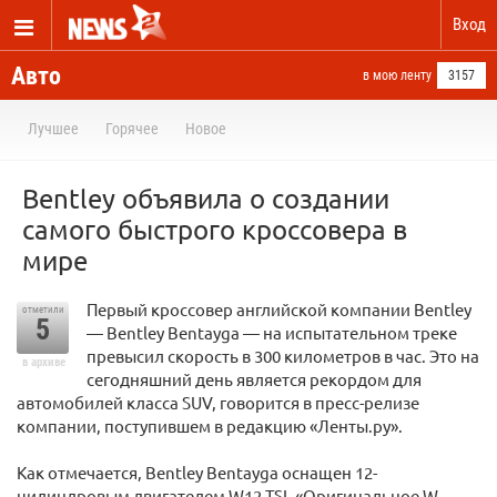
Вход
Авто
в мою ленту
3157
Лучшее
Горячее
Новое
Bentley объявила о создании
самого быстрого кроссовера в
мире
Первый кроссовер английской компании Bentley
отметили
5
— Bentley Bentayga — на испытательном треке
превысил скорость в 300 километров в час. Это на
в архиве
сегодняшний день является рекордом для
автомобилей класса SUV, говорится в пресс-релизе
компании, поступившем в редакцию «Ленты.ру».
Как отмечается, Bentley Bentayga оснащен 12-
цилиндровым двигателем W12 TSI. «Оригинальное W-