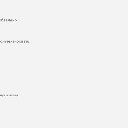
добавлено
 комментировать
инуты назад