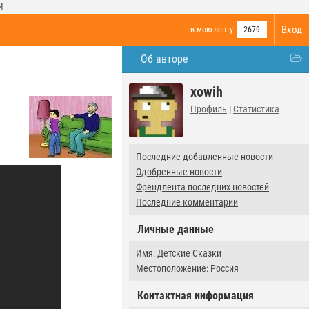
И
Вход
в мою ленту
2679
Об авторе
xowih
Профиль
|
Статистика
Последние добавленные новости
Одобренные новости
Френдлента последних новостей
Последние комментарии
Личные данные
Имя: Детские Сказки
Местоположение: Россия
Контактная информация