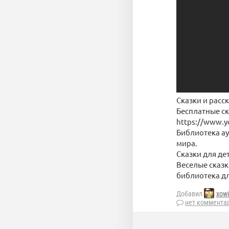
Сказки и расс
Бесплатные ск
https://www.
Библиотека ау
мира.
Сказки для де
Веселые сказк
библиотека дл
Добавил
xow
нет коммента