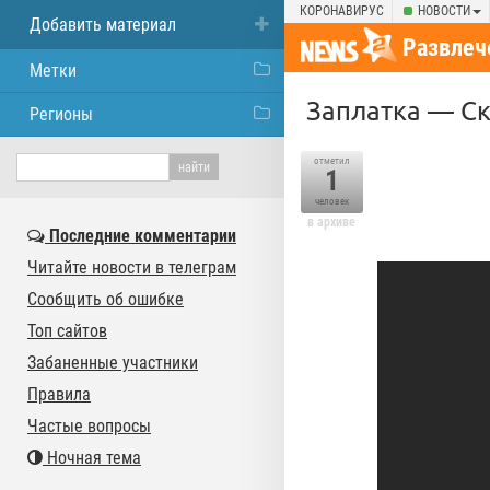
КОРОНАВИРУС
НОВОСТИ
Добавить материал
Развлеч
Метки
Заплатка — Ск
Регионы
отметил
1
человек
в архиве
Последние комментарии
Читайте новости в телеграм
Сообщить об ошибке
Топ сайтов
Забаненные участники
Правила
Частые вопросы
Ночная тема