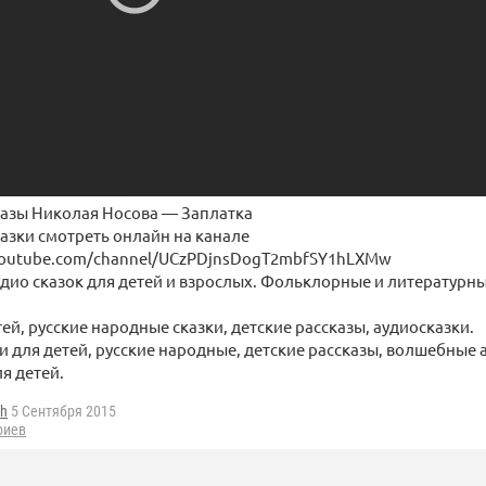
казы Николая Носова — Заплатка
азки смотреть онлайн на канале
youtube.com/channel/UCzPDjnsDogT2mbfSY1hLXMw
дио сказок для детей и взрослых. Фольклорные и литературны
тей, русские народные сказки, детские рассказы, аудиосказки.
и для детей, русские народные, детские рассказы, волшебные 
я детей.
ih
5 Сентября 2015
риев