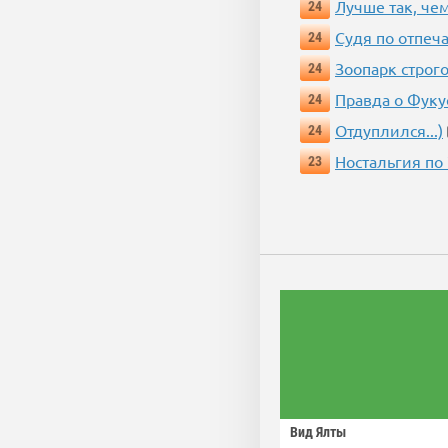
Лучше так, че
24
Судя по отпеча
24
Зоопарк строг
24
Правда о Фук
24
Отдуплился...)
24
Ностальгия по
23
Вид Ялты