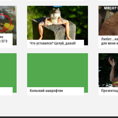
ле
Любят...н
е ЕГЭ
Что уставился? Целуй, давай!
для меня 
Кольский ашкрофтин
Презентац