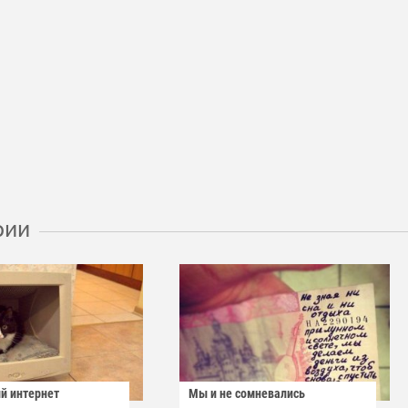
рии
й интернет
Мы и не сомневались