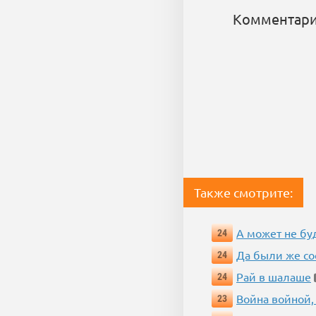
Комментари
Также смотрите:
А может не бу
24
Да были же со
24
Рай в шалаше
24
Война войной,
23