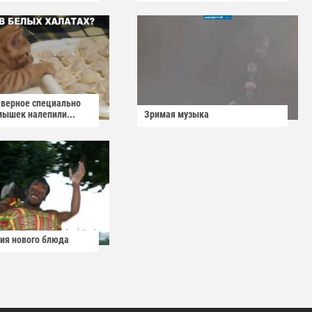
аверное специально
мышек налепили...
Зримая музыка
ия нового блюда