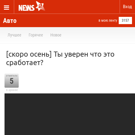
Вход
Авто
в мою ленту
3157
Лучшее
Горячее
Новое
[скоро осень] Ты уверен что это
сработает?
отметили
5
в архиве