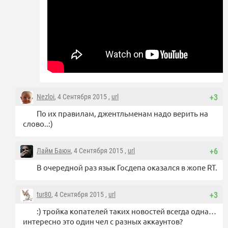
Nezloi
, 4 Сентября 2015 ,
url
+3
По их правилам, джентльменам надо верить на
слово..:)
Лайм Баюн
, 4 Сентября 2015 ,
url
+6
В очередной раз язык Госдепа оказался в жопе RT.
tur80
, 4 Сентября 2015 ,
url
+3
:) тройка копателей таких новостей всегда одна…
интересно это один чел с разных аккаунтов?