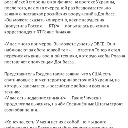
российской стороны в конфликте на востоке Украины,
после того, как он в очередной раз бездоказательно
заявил о поставках российских вооружений в Донбасс.
«Вы можете сказать конкретно, какие нарушения
(допустила Россия. — RT)?» — попыталась выяснить
корреспондент RT Гаяне Чичакян.
«У нас много примеров. Вы можете узнать у ОБСЕ. Они
наблюдают за обстановкой там», — ответил Тонер и стал
перечислять виды военной техники, которую якобы Россия
поставляет ополченцам Донбасса.
Представитель Госдепа также заявил, что у США есть
спутниковые снимки территории восточной Украины, на
которых запечатлены российские войска и военная
техника.
«У вас есть недавние снимки?» — Гаяне Чичакян
продолжила выяснять, на чём Соединённые Штаты строят
свои обвинения.
«Конечно, есть. У меня нет их с собой, но мы долго
наблюдаем, как Россия дестабилизирует ситуацию на