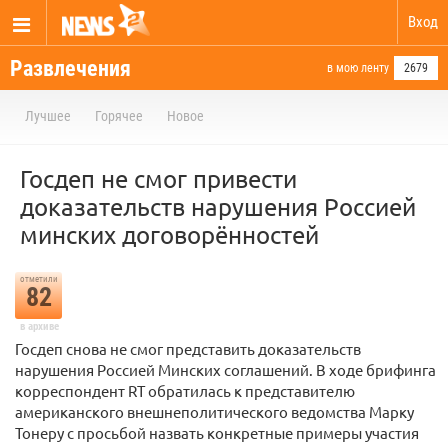
Вход
Развлечения
в мою ленту
2679
Лучшее
Горячее
Новое
Госдеп не смог привести
доказательств нарушения Россией
минских договорённостей
отметили
82
в архиве
Госдеп снова не смог представить доказательств
нарушения Россией Минских соглашений. В ходе брифинга
корреспондент RT обратилась к представителю
американского внешнеполитического ведомства Марку
Тонеру с просьбой назвать конкретные примеры участия