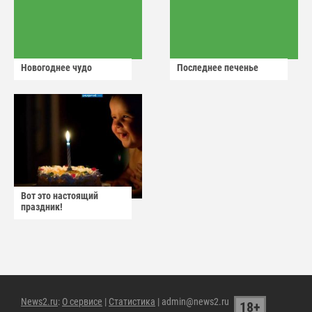
Новогоднее чудо
Последнее печенье
Вот это настоящий
праздник!
News2.ru
:
О сервисе
|
Статистика
| admin@news2.ru
18+