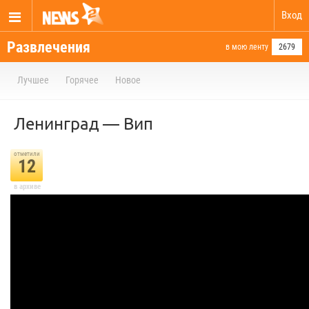
Вход
Развлечения
в мою ленту
2679
Лучшее
Горячее
Новое
Ленинград — Вип
отметили
12
в архиве