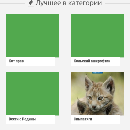
Лучшее в категории
Кот прав
Кольский ашкрофтин
Вести с Родины
Симпатяги