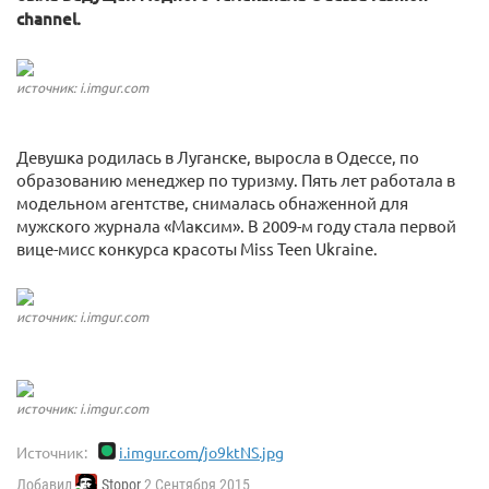
channel.
источник: i.imgur.com
Девушка родилась в Луганске, выросла в Одессе, по
образованию менеджер по туризму. Пять лет работала в
модельном агентстве, снималась обнаженной для
мужского журнала «Максим». В 2009-м году стала первой
вице-мисс конкурса красоты Miss Teen Ukraine.
источник: i.imgur.com
источник: i.imgur.com
Источник:
i.imgur.com/jo9ktNS.jpg
Добавил
Stopor
2 Сентября 2015