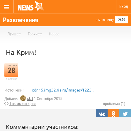
Вход
Развлечения
в мою ленту
2679
Лучшее
Горячее
Новое
На Крим!
отметили
28
в архиве
Источник:
cdn15.img22.ria.ru/images/1222...
Добавил
skrt
1 Сентября 2015
1 комментарий
проблема (1)
Комментарии участников: