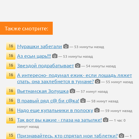
Также смотрите:
Мурашки забегали
16
— 53 минуты назад
Аз есьм царь!!!
16
— 53 минуты назад
Звездой подрабатывает
16
— 54 минуты назад
А интересно- подумал ежик- если лошадь ляжет
16
спать, она захлебнется в тумане?
— 55 минут назад
Вьетнамская Золушка
16
— 57 минут назад
В правый ряд с@ би с@ка!
16
— 58 минут назад
Надо еще купальники в полоску
16
— 59 минут назад
Так вот вы какие - глаза на затылке!
15
— 1 час 0
минут назад
Признавайтесь, кто спрятал мои таблетки?
15
— 1