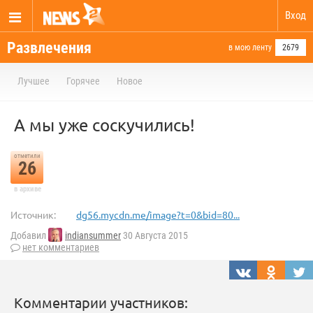
Вход
Развлечения
в мою ленту
2679
Лучшее
Горячее
Новое
А мы уже соскучились!
отметили
26
в архиве
Источник:
dg56.mycdn.me/image?t=0&bid=80...
Добавил
indiansummer
30 Августа 2015
нет комментариев
Комментарии участников: