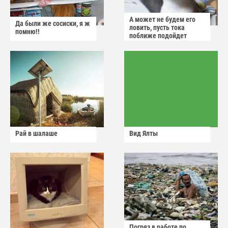
А может не будем его
Да были же сосиски, я ж
ловить, пусть тока
помню!!
поближе подойдет
Рай в шалаше
Вид Ялты
Погряз в работе по