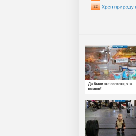
Хрен природу 
22
Да были же сосиски, я ж
помню!!