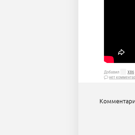
Добавил
X86
нет коммента
Комментари