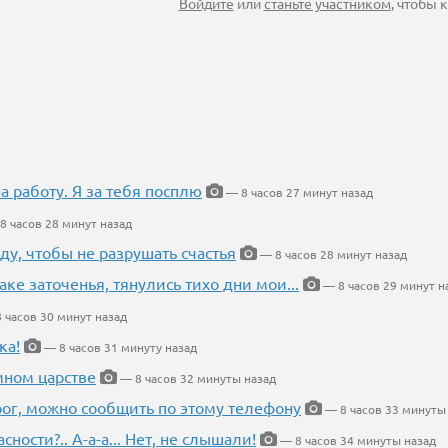
Войдите
или
станьте участником
, чтобы
на работу. Я за тебя посплю
— 8 часов 27 минут назад
8 часов 28 минут назад
ду, чтобы не разрушать счастья
— 8 часов 28 минут назад
аке заточенья, тянулись тихо дни мои...
— 8 часов 29 минут н
 часов 30 минут назад
ка!
— 8 часов 31 минуту назад
мном царстве
— 8 часов 32 минуты назад
рог, можно сообщить по этому телефону
— 8 часов 33 минуты
ности?.. А-а-а... Нет, не слышали!
— 8 часов 34 минуты назад