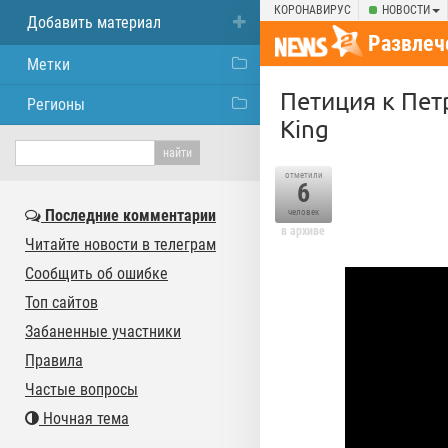
КОРОНАВИРУС
НОВОСТИ
Добавить материал
Развлеч
Метки
Петиция к Пет
Регионы
King
отметили
6
Последние комментарии
человек
в архиве
Читайте новости в телеграм
Сообщить об ошибке
Топ сайтов
Забаненные участники
Правила
Частые вопросы
Ночная тема