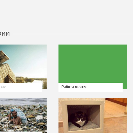
рии
аше
Работа мечты