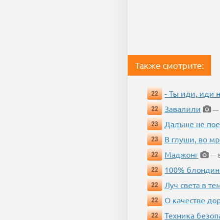
Также смотрите:
- Ты иди, иди 
22
Завалили
22
— 
Дальше не пое
23
В глуши, во мр
23
Маджонг
22
— 8
100% блондин
22
Луч света в те
22
О качестве до
22
Техника безопас
22