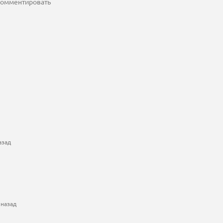
 комментировать
азад
 назад