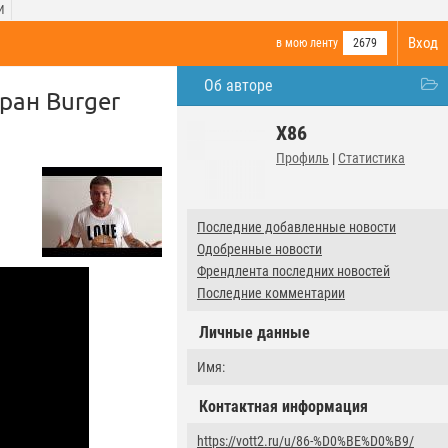
И
Вход
в мою ленту
2679
Об авторе
ран Burger
X86
Профиль
|
Статистика
Последние добавленные новости
Одобренные новости
Френдлента последних новостей
Последние комментарии
Личные данные
Имя:
Контактная информация
https://vott2.ru/u/86-%D0%BE%D0%B9/