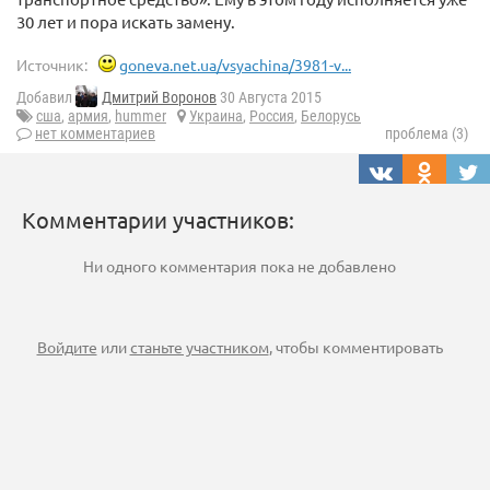
30 лeт и пopa иcкaть зaмeну.
Источник:
goneva.net.ua/vsyachina/3981-v...
Добавил
Дмитрий Воронов
30 Августа 2015
сша
,
армия
,
hummer
Украина
,
Россия
,
Белорусь
нет комментариев
проблема (3)
Комментарии участников:
Ни одного комментария пока не добавлено
Войдите
или
станьте участником
, чтобы комментировать