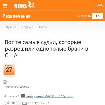
Вход
Развлечения
в мою ленту
2679
Лучшее
Горячее
Новое
Вот те самые судьи, которые
разрешили однополые браки в
США
отметили
27
в архиве
источник: trinixy.ru
Источник:
trinixy.ru/pics5/20150827/sudi...
Добавил
X86
27 Августа 2015