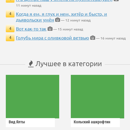
11 минут назад
Когда я ем, я глух и нем, хитёр и быстр, и
4
дьявольски умён
— 12 минут назад
Вот как-то так
4
— 15 минут назад
Голубь мира с оливковой ветвью
4
— 16 минут назад
Лучшее в категории
Вид Ялты
Кольский ашкрофтин