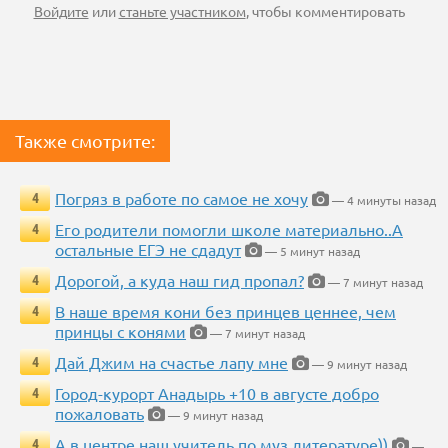
Войдите
или
станьте участником
, чтобы комментировать
Также смотрите:
Погряз в работе по самое не хочу
4
— 4 минуты назад
Его родители помогли школе материально..А
4
остальные ЕГЭ не сдадут
— 5 минут назад
Дорогой, а куда наш гид пропал?
4
— 7 минут назад
В наше время кони без принцев ценнее, чем
4
принцы с конями
— 7 минут назад
Дай Джим на счастье лапу мне
4
— 9 минут назад
Город-курорт Анадырь +10 в августе добро
4
пожаловать
— 9 минут назад
А в центре наш учитель по муз.литературе))
4
—