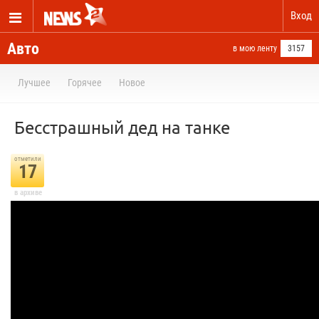
Вход
Авто
в мою ленту
3157
Лучшее
Горячее
Новое
Бесстрашный дед на танке
отметили
17
в архиве