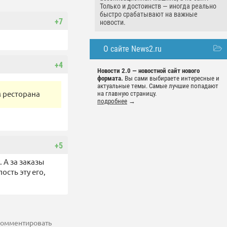
Только и достоинств — иногда реально
быстро срабатывают на важные
+7
новости.
О сайте News2.ru
+4
Новости 2.0 — новостной сайт нового
формата.
Вы сами выбираете интересные и
актуальные темы. Самые лучшие попадают
м ресторана
на главную страницу.
подробнее
→
+5
 А за заказы
ость эту его,
 комментировать