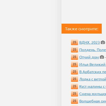
Также смотрите:
ВДНХ, 2023
25
Полдень. Пол
25
Отчий дом
25
—
Илья Великий
25
В Арбатских п
25
Лодка с ветло
25
Куст малины с
25
Смена жильцо
25
Волшебная си
25