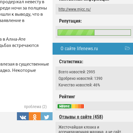
 продержал невесту в
среди ночи за полцены
http://www.mjcc.ru/
шли к выводу, что в
заявление в
Репутация:
 в Алма-Ате
дьбах встречаются
О сайте lifenews.ru
Статистика:
 влезая в существенные
ладко. Некоторые
Всего новостей: 2995
Одобрено новостей: 1390
Качество новостей: 46%
Рейтинг
проблема (2)
Отзывы о сайте (458)
Жесточайшая клоака и
ассенизационная машина, а не сайт.