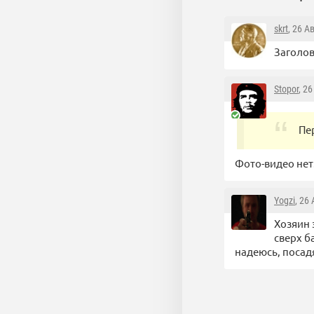
skrt
, 26 А
Заголов
Stopor
, 2
Пе
Фото-видео нет.
Yogzi
, 26
Хозяин 
сверх б
надеюсь, посад