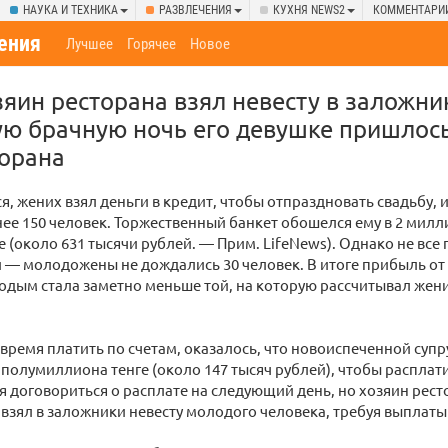
НАУКА И ТЕХНИКА
РАЗВЛЕЧЕНИЯ
КУХНЯ NEWS2
КОММЕНТАРИ
ения
Лучшее
Горячее
Новое
зяин ресторана взял невесту в заложни
ую брачную ночь его девушке пришлось
торана
я, жених взял деньги в кредит, чтобы отпраздновать свадьбу, 
нее 150 человек. Торжественный банкет обошелся ему в 2 мил
е (около 631 тысячи рублей. — Прим. LifeNews). Однако не все 
 — молодожены не дождались 30 человек. В итоге прибыль от
дым стала заметно меньше той, на которую рассчитывал жени
время платить по счетам, оказалось, что новоиспеченной супр
 полумиллиона тенге (около 147 тысяч рублей), чтобы расплат
 договориться о расплате на следующий день, но хозяин рест
 взял в заложники невесту молодого человека, требуя выплат