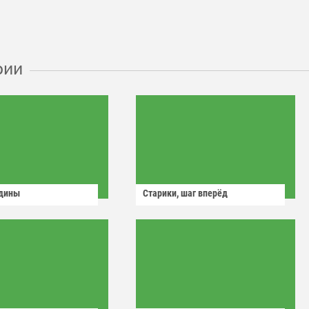
рии
одины
Старики, шаг вперёд