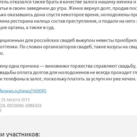
ль отказался также брать в качестве залога машину жениха и
тье в своем заведении до утра. Жених вернул долг, продав по
лько оказавшись дома спустя некоторое время, молодожены при
яина ресторана налицо состав преступления, и подали на него 
ие органы, а также в суд.
диционным для российских свадеб выкупом невесты приобрела
ттенки. По словам организаторов свадеб, такие казусы на сва
о.
ему одна причина — виновники торжества справляют свадьбу,
свадьбы оплата долгов для молодоженов не всегда проходит г
и телефоны в залог, поскольку платить за услуги им уже нечем.
ifenews.ru/news/160095
a
26 Августа 2015
ста
,
ресторан
,
алма-ата
я
и участников: