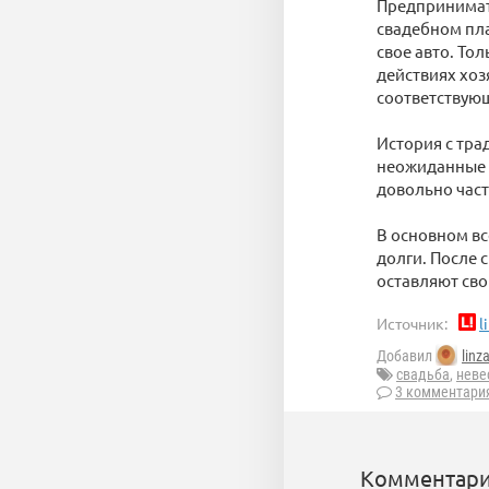
Предпринимате
свадебном пла
свое авто. То
действиях хоз
соответствующ
История с тра
неожиданные о
довольно част
В основном вс
долги. После 
оставляют сво
Источник:
l
Добавил
linz
свадьба
,
неве
3 комментари
Комментари