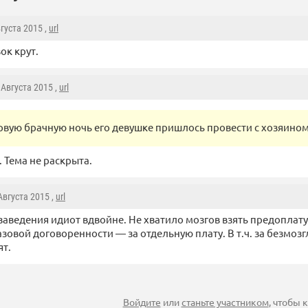
вгуста 2015 ,
url
ок крут.
6 Августа 2015 ,
url
рвую брачную ночь его девушке пришлось провести с хозяино
 Тема не раскрыта.
 Августа 2015 ,
url
заведения идиот вдвойне. Не хватило мозгов взять предоплату.
азовой договоренности — за отдельную плату. В т.ч. за безмозгл
ят.
Войдите
или
станьте участником
, чтобы