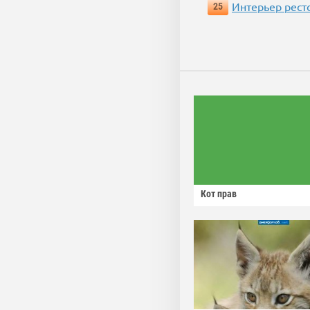
Интерьер рест
25
Кот прав