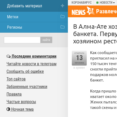
КОРОНАВИРУС
НОВОСТИ
Добавить материал
Развлеч
Метки
В Алма-Ате хо
Регионы
банкета. Перв
хозяином рес
Как сообщаетс
отметили
Последние комментарии
13
пригласил на 
150 тысяч тенг
Читайте новости в телеграм
человека
в архиве
смогли прийти
Сообщить об ошибке
подарков моло
Топ сайтов
банкет.
Забаненные участники
Когда пришло 
Правила
хватает около
Частые вопросы
Жених пытался
такой схемы и
Ночная тема