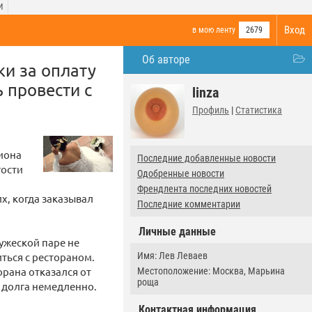
И
Вход
в мою ленту
2679
Об авторе
ки за оплату
 провести с
linza
Профиль
|
Статистика
и
лиона
Последние добавленные новости
гости
Одобренные новости
Френдлента последних новостей
х, когда заказывал
Последние комментарии
Личные данные
ужеской паре не
иться с рестораном.
Имя: Лев Леваев
орана отказался от
Местоположение: Москва, Марьина
роща
ы долга немедленно.
Контактная информация