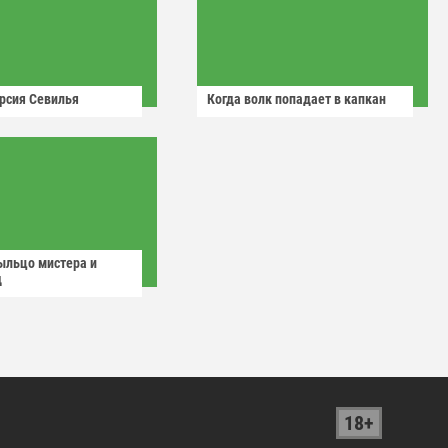
рсия Севилья
Когда волк попадает в капкан
ыльцо мистера и
д
18+