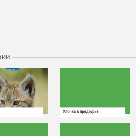
рии
Улочка в предгорье