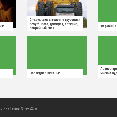
Следующие в колонне грузовики
везут: насос, домкрат, аптечка,
ик!
Фермин Га
аварийный знак
Летнее кр
Последнее печенье
миссис Ву
истика
| admin@news2.ru