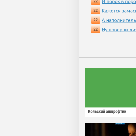
И порох в поро
22
Кажется замас
22
А наполнитель
22
Ну поверни ли
22
Кольский ашкрофтин