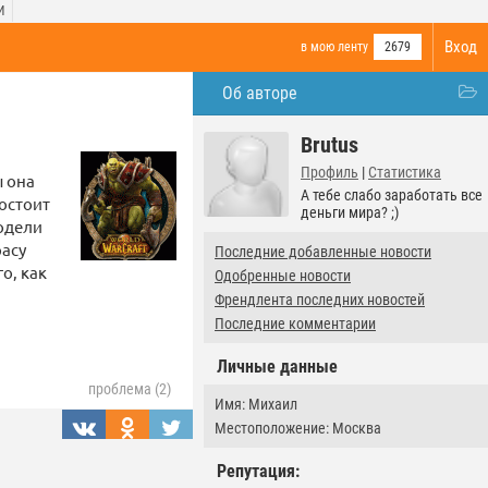
И
Вход
в мою ленту
2679
Об авторе
Brutus
Профиль
|
Статистика
ы она
А тебе слабо заработать все
состоит
деньги мира? ;)
модели
расу
Последние добавленные новости
о, как
Одобренные новости
Френдлента последних новостей
Последние комментарии
Личные данные
проблема (2)
Имя: Михаил
Местоположение: Москва
Репутация: