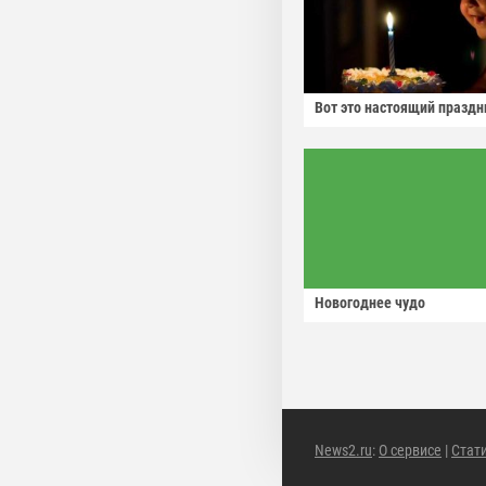
Вот это настоящий праздн
Новогоднее чудо
News2.ru
:
О сервисе
|
Стат