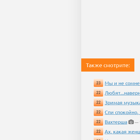
Также смотрите:
Мы и не сомне
23
Любят...навер
22
Зримая музык
22
Спи спокойно, 
22
Вахтерша
22
— 1
Ах, какая жен
22