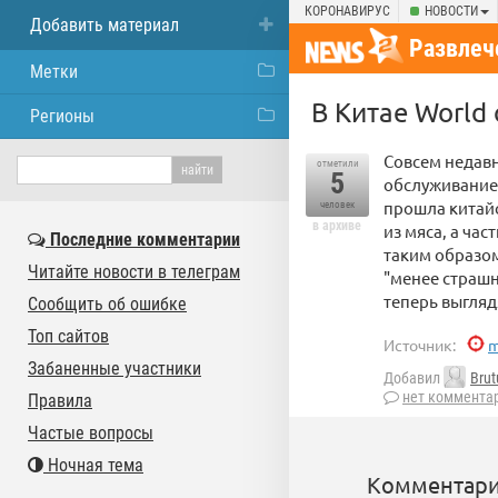
КОРОНАВИРУС
НОВОСТИ
Добавить материал
Развлеч
Метки
В Китае World 
Регионы
Совсем недавн
отметили
5
обслуживание
прошла китайс
человек
в архиве
из мяса, а ча
Последние комментарии
таким образом
Читайте новости в телеграм
"менее страшно
теперь выгляд
Сообщить об ошибке
Топ сайтов
Источник:
m
Забаненные участники
Добавил
Brut
нет коммента
Правила
Частые вопросы
Ночная тема
Комментари