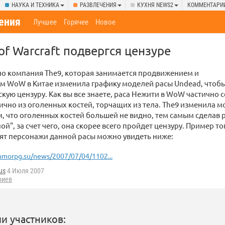
НАУКА И ТЕХНИКА
РАЗВЛЕЧЕНИЯ
КУХНЯ NEWS2
КОММЕНТАРИ
ения
Лучшее
Горячее
Новое
of Warcraft подвергся цензуре
о компания The9, которая занимается продвижением и
м WoW в Китае изменила графику моделей расы Undead, чтоб
кую цензуру. Как вы все знаете, раса Нежити в WoW частично 
стично из оголенных костей, торчащих из тела. The9 изменила 
, что оголенных костей большей не видно, тем самым сделав 
й", за счет чего, она скорее всего пройдет цензуру. Пример тог
ят персонажи данной расы можно увидеть ниже:
morpg.su/news/2007/07/04/1102...
us
4 Июля 2007
риев
и участников: