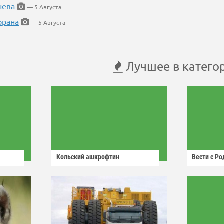
нева
— 5 Августа
орана
— 5 Августа
Лучшее в катего
Кольский ашкрофтин
Вести с Р