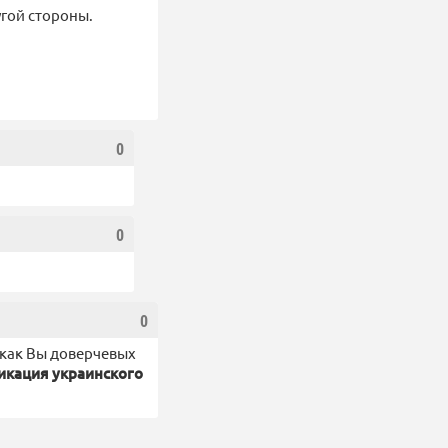
гой стороны.
0
0
0
х как Вы доверчевых
икация украинского