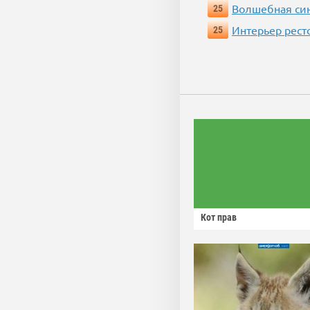
Волшебная си
25
Интерьер рест
25
Кот прав