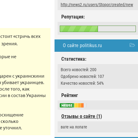
http://news2.ru/users/Stopor/created/new
Репутация:
стоит «стричь всех
 зрения.
О сайте politikus.ru
торые не
Статистика:
Всего новостей: 200
дарен с украинскими
Одобрено новостей: 107
я убивает украинцев.
Качество новостей: 54%
сле того, как
ии в состав Украины
Рейтинг
восхищение
Отзывы о сайте (1)
 сколько
е уточнил.
вате на лопате