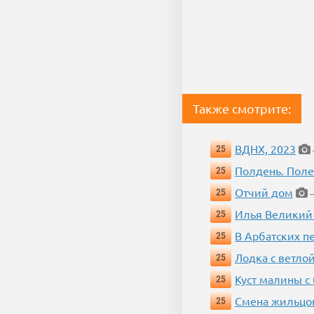
Также смотрите:
ВДНХ, 2023
25
Полдень. Пол
25
Отчий дом
25
—
Илья Великий
25
В Арбатских п
25
Лодка с ветло
25
Куст малины с
25
Смена жильцо
25