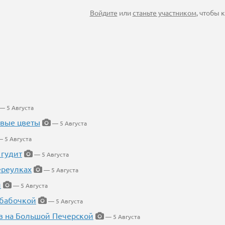
Войдите
или
станьте участником
, чтобы
— 5 Августа
евые цветы
— 5 Августа
 5 Августа
 гудит
— 5 Августа
ереулках
— 5 Августа
й
— 5 Августа
 бабочкой
— 5 Августа
в на Большой Печерской
— 5 Августа