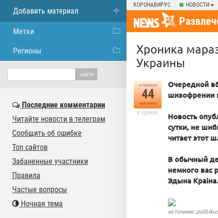
КОРОНАВИРУС
НОВОСТИ
Добавить материал
Развлеч
Метки
Хроника мараз
Регионы
Украины
Очередной вб
отметили
44
шизофрении п
Последние комментарии
человека
в архиве
Новость опуб
Читайте новости в телеграм
сутки, не шиб
Сообщить об ошибке
читает этот 
Топ сайтов
В обычный ден
Забаненные участники
немного вас 
Правила
Эдына Краiна
Частые вопросы
Ночная тема
источник: politikus