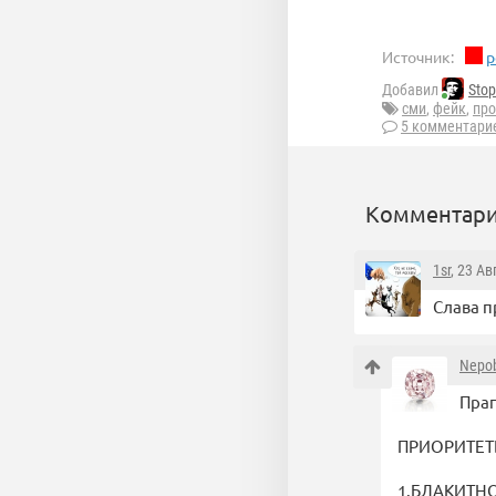
Источник:
p
Добавил
Stop
сми
,
фейк
,
про
5 комментари
Комментари
1sr
, 23 Ав
Слава п
Nepo
Прап
ПРИОРИТЕТ
1.БЛАКИТНОС