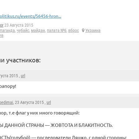
olitikus.ru/events/56456-hron...
or
23 Августа 2015
паганда
,
чубайс
,
майдан
,
палата №6
,
вброс
Украина
ев
и участников:
густа 2015 ,
url
рапору!
bedimai
, 23 Августа 2015 ,
url
ор, т.е флаг у них много говорящий:
Ы ДАННОЙ СТРАНЫ — ЖОВТОТА И БЛАКИТНОСТЬ.
ТЬ(голубой) — последователи Ляшко, с одной стороны;