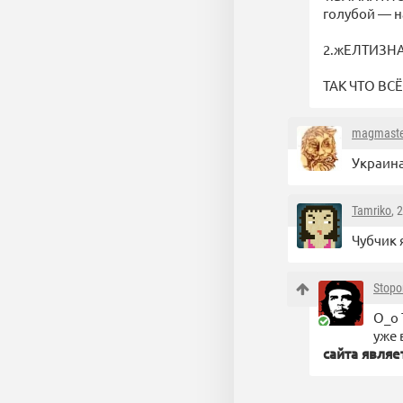
голубой — н
2.жЕЛТИЗН
ТАК ЧТО ВС
magmaste
Украина
Tamriko
, 
Чубчик 
Stopo
О_о 
уже 
сайта являе