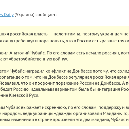
s Daily
(Украина) сообщает:
няя российская власть — нелегитимна, поэтому украинцам не 
д одну гребенку» и пора понять, что в России есть разные точки
явил Анатолий Чубайс. По его словам есть немало россиян, ко
ают «братоубийственную войну».
етом Чубайс наградил конфликт на Донбассе потому, что соли
ропаганде о том, что на Донбассе регулярная российская арми
йс заявил, что он пророчит поражение России на Донбассе. А по
бедит Россию, идеальным вариантом была бы интеграция Росс
ние Киевской Руси.
тим Чубайс выражает искреннюю, по его словам, поддержку и 
 народом, ведь украинцы «дважды организовали Майдан». То,
ных изменений в стране произвели эти два майдана, Чубайс н