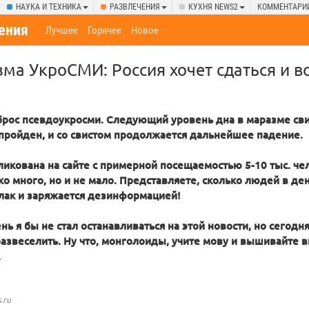
НАУКА И ТЕХНИКА
РАЗВЛЕЧЕНИЯ
КУХНЯ NEWS2
КОММЕНТАРИ
ения
Лучшее
Горячее
Новое
ма УкроСМИ: Россия хочет сдаться и во
рос псевдоукросми. Следующий уровень дна в маразме св
ройден, и со свистом продолжается дальнейшее падение.
ликована на сайте с примерной посещаемостью 5-10 тыс. чел
ко много, но и не мало. Представляете, сколько людей в де
шлак и заряжается дезинформацией!
ь я бы не стал останавливаться на этой новости, но сегодн
развеселить. Ну что, монголоиды, учите мову и вышивайте 
.
.ru