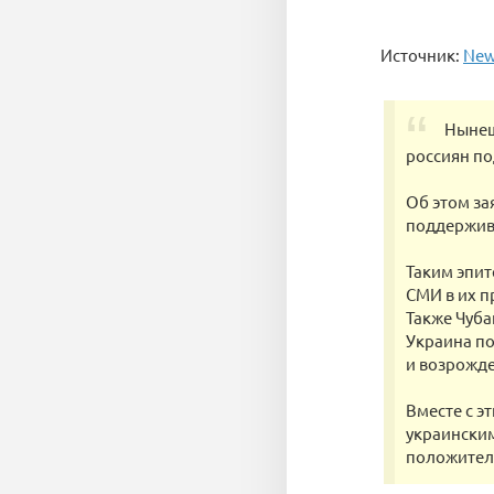
Источник:
New
Нынеш
россиян по
Об этом за
поддержив
Таким эпит
СМИ в их п
Также Чуба
Украина по
и возрожде
Вместе с э
украинским
положитель