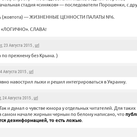
ачальная стадия «синяков» — последователи Порошенки, с дру
А (жовтота) — ЖИЗНЕННЫЕ ЦЕННОСТИ ПАЛАТЫ №6.
Ё «ЛОГИЧНО». СЛАВА!
r
, 23 Августа 2015 ,
url
 по прежнему без Крыма. )
24 Августа 2015 ,
url
явно навострил лыжи и решил интегрироваться в Украину.
r
, 24 Августа 2015 ,
url
Так и думал о чувстве юмора у отдельных читателей. Для таки
в самом начале жирным черным по белому написано, что
публ
тся дезинформацией, то есть ложью
.