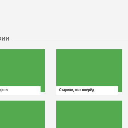
рии
одины
Старики, шаг вперёд