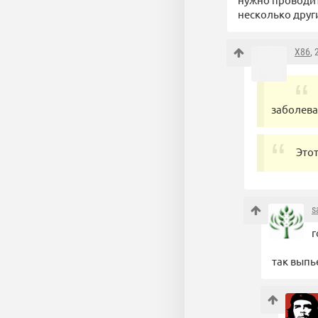
несколько друг
X86
,
заболева
Это
s
г
так выпье