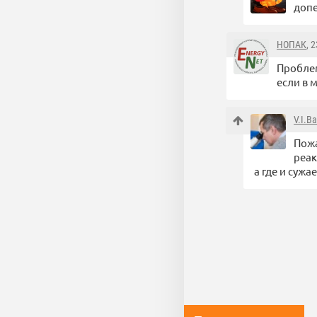
допе
НОПАК
, 
Проблем
если в 
V.I.B
Пожа
реак
а где и сужает