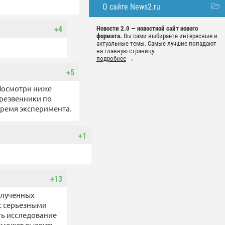
О сайте News2.ru
+4
Новости 2.0 — новостной сайт нового
формата.
Вы сами выбираете интересные и
актуальные темы. Самые лучшие попадают
на главную страницу.
подробнее
→
+5
 Посмотри ниже
трезвенники по
время эксперимента.
+1
+13
олученных
с серьезными
ть исследование
сможет выявить