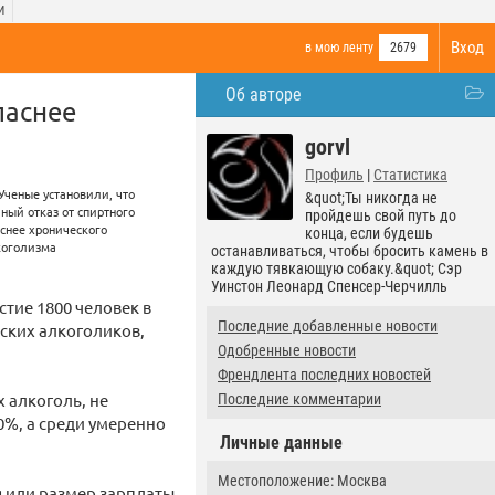
И
Вход
в мою ленту
2679
Об авторе
паснее
gorvl
Профиль
|
Статистика
&quot;Ты никогда не
пройдешь свой путь до
конца, если будешь
останавливаться, чтобы бросить камень в
каждую тявкающую собаку.&quot; Сэр
Уинстон Леонард Спенсер-Черчилль
тие 1800 человек в
Последние добавленные новости
еских алкоголиков,
Одобренные новости
Френдлента последних новостей
 алкоголь, не
Последние комментарии
0%, а среди умеренно
Личные данные
Местоположение: Москва
я или размер зарплаты