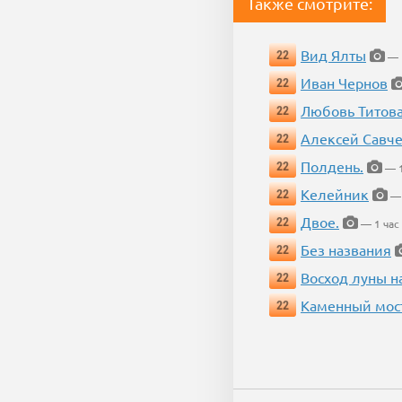
Также смотрите:
Вид Ялты
22
— 1
Иван Чернов
22
Любовь Титов
22
Алексей Савч
22
Полдень.
22
— 1
Келейник
22
— 
Двое.
22
— 1 час
Без названия
22
Восход луны н
22
Каменный мос
22