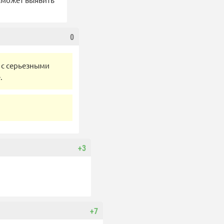
0
 с серьезными
.
+3
+7