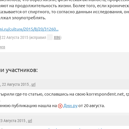
яют на продолжительность жизни. Более того, если хроничес
азывается от спиртного, то согласно данным исследования, он
олжал злоупотреблять.
ni.ru/culture/2015/8/20/31260...
l
22 Августа 2015 (исправил
X86
)
иев
и участников:
1
, 22 Августа 2015 ,
url
стырили где-то статью, сославшись на свою korrespondent.net, гд
.
аннюю публикацию нашла на
Дни.ру
от 20 августа.
 23 Августа 2015 ,
url