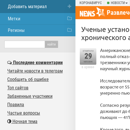
КОРОНАВИРУС
НОВОСТИ
Добавить материал
Развлеч
Метки
Ученые устано
Регионы
хронического 
Американские 
отметили
29
полный отказ 
трезвенники у
Последние комментарии
человек
в архиве
научный журнал
Читайте новости в телеграм
Сообщить об ошибке
Исследователи
возрасте от 5
Топ сайтов
умеренно пью
Забаненные участники
Правила
Согласно резу
доживают до 6
Частые вопросы
пьющих — 41
Ночная тема
Кроме того, в