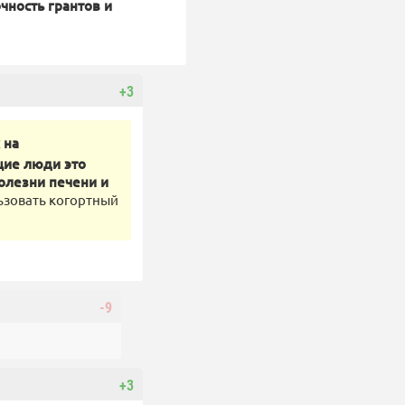
чность грантов и
+3
 на
щие люди это
олезни печени и
льзовать когортный
-9
+3