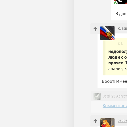
В дан
Russia
недопол
люди с с
прочее
.
анализ, 
Вооот! Имен
Setti
, 23 Авгус
Комментари
badb