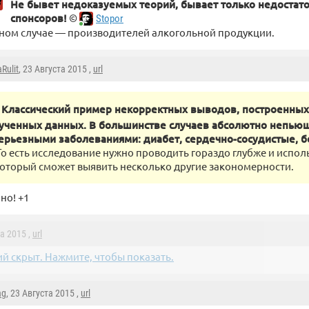
Не бывет недоказуемых теорий, бывает только недостато
спонсоров!
©
Stopor
ном случае — производителей алкогольной продукции.
Rulit
, 23 Августа 2015 ,
url
Классический пример некорректных выводов, построенных
ученных данных. В большинстве случаев абсолютно непью
ерьезными заболеваниями: диабет, сердечно-сосудистые, б
 То есть исследование нужно проводить гораздо глубже и испо
который сможет выявить несколько другие закономерности.
но! +1
та 2015 ,
url
й скрыт. Нажмите, чтобы показать.
ag
, 23 Августа 2015 ,
url