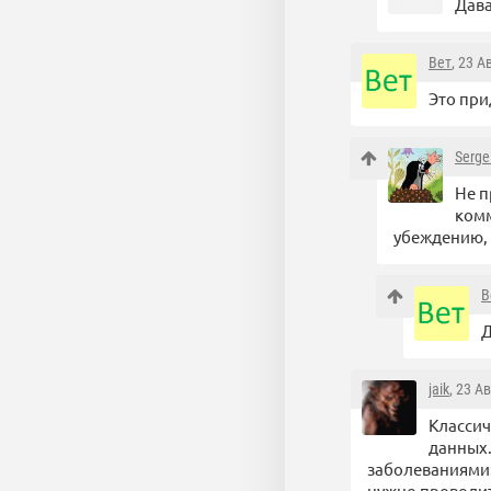
Дав
Вет
, 23 А
Это при
Serge
Не п
комм
убеждению, 
В
Д
jaik
, 23 А
Классич
данных.
заболеваниями:
нужно проводит