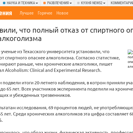
НАУКА И ТЕХНИКА
РАЗВЛЕЧЕНИЯ
КУХНЯ NEWS2
КОММЕНТАРИ
ения
Лучшее
Горячее
Новое
вили, что полный отказ от спиртного о
алкоголизма
ученые из Техасского университета установили, что
от спиртного опаснее алкоголизма. Согласно статистике,
мирают раньше, чем хронические алкоголики, пишет
 Alcoholism: Clinical and Experimental Research.
 подвели итоги 20-летнего наблюдения, в котром приняли учас
5 до 65 лет. Всех участников эксперимента поделили на хронич
щих и убежденных трезвенников.
льтатам исследования, 69 процентов людей, не употребляющих
5 лет. Среди хронических алкоголиков эта цифра составляет 6
%.
ыяснилось, что образ жизни, физическая активность, професси