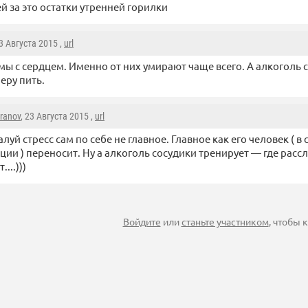
й за это остатки утренней горилки
23 Августа 2015 ,
url
ы с сердцем. Именно от них умирают чаще всего. А алкоголь с
меру пить.
aranov
, 23 Августа 2015 ,
url
луй стресс сам по себе не главное. Главное как его человек ( в
ции ) переносит. Ну а алкоголь сосудики тренирует — где расс
....)))
Войдите
или
станьте участником
, чтобы