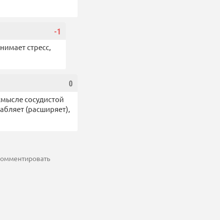
-1
нимает стресс,
0
 смысле сосудистой
лабляет (расширяет),
 комментировать