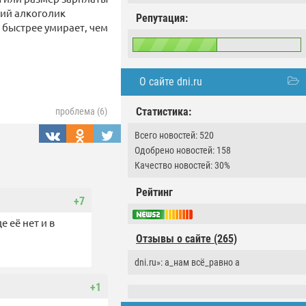
кий алкоголик
Репутация:
 быстрее умирает, чем
О сайте dni.ru
Статистика:
проблема (6)
Всего новостей: 520
Одобрено новостей: 158
Качество новостей: 30%
Рейтинг
+7
е её нет и в
Отзывы о сайте (265)
dni.ru»: а_нам всё_равно а
+1