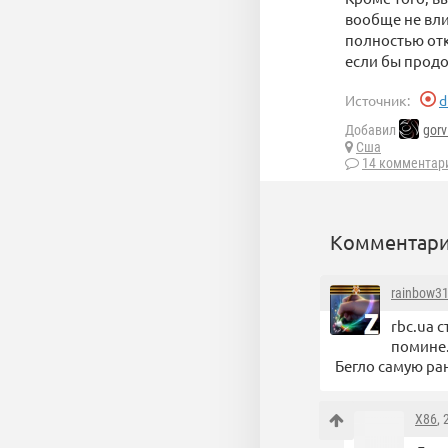
вообще не вли
полностью отк
если бы прод
Источник:
d
Добавил
gorv
Сша
14 комментар
Комментари
rainbow3
rbc.ua 
помине
Бегло самую р
X86
,