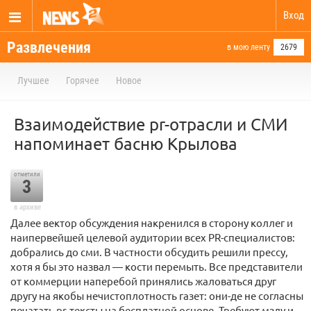
Вход
Развлечения
в мою ленту
2679
Лучшее
Горячее
Новое
Взаимодействие pr-отрасли и СМИ
напоминает басню Крылова
отметили
3
в архиве
Далее вектор обсуждения накренился в сторону коллег и
наипервейшей целевой аудитории всех PR-специалистов:
добрались до сми. В частности обсудить решили прессу,
хотя я бы это назвал — кости перемыть. Все представители
от коммерции наперебой принялись жаловаться друг
другу на якобы нечистоплотность газет: они-де не согласны
печатать pr-тексты на бесплатной основе. Требуют мзду и