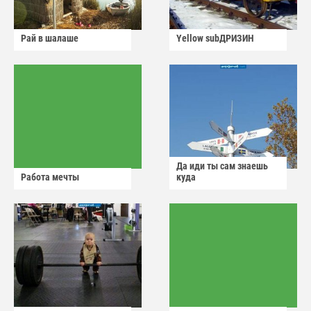
Рай в шалаше
Yellow subДРИЗИН
Да иди ты сам знаешь
Работа мечты
куда