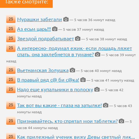
Также смотрите:
Мурашки забегали
25
— 5 часов 36 минут назад
Аз есьм царь!!!
25
— 5 часов 37 минут назад
Звездой подрабатывает
25
— 5 часов 38 минут назад
А интересно- подумал ежик- если лошадь ляжет
25
спать, она захлебнется в тумане?
— 5 часов 39 минут
назад
Вьетнамская Золушка
25
— 5 часов 40 минут назад
В правый ряд с@ би с@ка!
25
— 5 часов 41 минуту назад
Надо еще купальники в полоску
25
— 5 часов 42
минуты назад
Так вот вы какие - глаза на затылке!
25
— 5 часов 43
минуты назад
Признавайтесь, кто спрятал мои таблетки?
25
— 5
часов 44 минуты назад
Как прилежный ученик вижу Девы светлый лик...
25