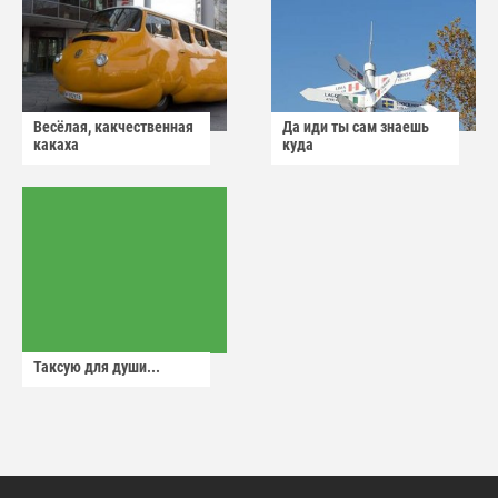
Весёлая, какчественная
Да иди ты сам знаешь
какаха
куда
Таксую для души...