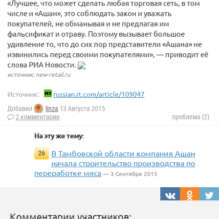
«Лучшее, что может сделать любая торговая сеть, в том
числе и «Ашан», это соблюдать закон и уважать
покупателей, не обманывая и не предлагая им
фальсификат и отраву. Поэтому вызывает большое
удивление то, что до сих пор представители «Ашана» не
извинились перед своими покупателями», — приводит её
слова РИА Новости.
источник: new-retail.ru
Источник:
russian.rt.com/article/109047
Добавил
linza
13 Августа 2015
2 комментария
проблема (2)
На эту же тему:
В Тамбовской области компания Ашан
26
начала строительство производства по
переработке мяса
— 3 Сентября 2015
Комментарии участников: