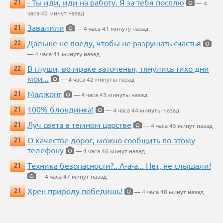
- Ты иди, иди на работу. Я за тебя посплю
21
— 4
часа 40 минут назад
Завалили
21
— 4 часа 41 минуту назад
Дальше не поеду, чтобы не разрушать счастья
22
— 4 часа 41 минуту назад
В глуши, во мраке заточенья, тянулись тихо дни
22
мои...
— 4 часа 42 минуты назад
Маджонг
21
— 4 часа 43 минуты назад
100% блондинка!
21
— 4 часа 44 минуты назад
Луч света в темном царстве
21
— 4 часа 45 минут назад
О качестве дорог, можно сообщить по этому
21
телефону
— 4 часа 46 минут назад
Техника безопасности?.. А-а-а... Нет, не слышали!
21
— 4 часа 47 минут назад
Хрен природу победишь!
21
— 4 часа 48 минут назад