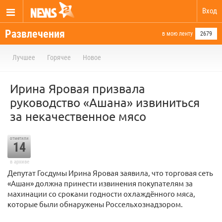
Вход
Развлечения
в мою ленту
2679
Лучшее
Горячее
Новое
Ирина Яровая призвала
руководство «Ашана» извиниться
за некачественное мясо
отметили
14
в архиве
Депутат Госдумы Ирина Яровая заявила, что торговая сеть
«Ашан» должна принести извинения покупателям за
махинации со сроками годности охлаждённого мяса,
которые были обнаружены Россельхознадзором.