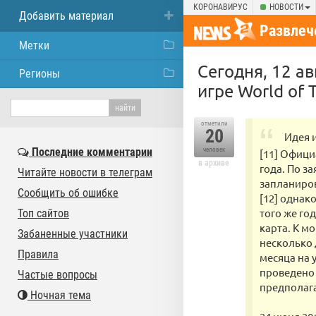
КОРОНАВИРУС
НОВОСТИ
Добавить материал
Развлеч
Метки
Сегодня, 12 а
Регионы
игре World of 
отметили
20
Идея и
Последние комментарии
человек
[11] Офици
в архиве
года. По з
Читайте новости в телеграм
запланиров
Сообщить об ошибке
[12] однак
того же го
Топ сайтов
карта. К м
Забаненные участники
несколько 
Правила
месяца на 
проведено 
Частые вопросы
предполага
Ночная тема