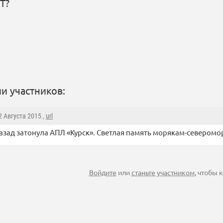
Т?
и участников:
12 Августа 2015 ,
url
назад затонула АПЛ «Курск». Светлая память морякам-северомо
Войдите
или
станьте участником
, чтобы