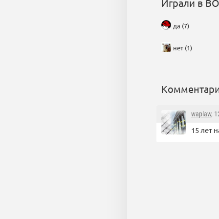
Играли в ВО
да (7)
нет (1)
Комментари
waplaw
, 
15 лет 