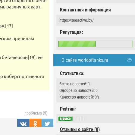
ерсии открытого бета-
мь различных карт.
Контактная информация
https://seeactive.by/
».[17]
Репутация:
ическим причинам
бета-версии[19], её
О сайте worldoftanks.ru
Статистика:
го киберспортивного
Всего новостей: 1
Одобрено новостей: 0
Качество новостей: 0%
Рейтинг
проблема (5)
Отзывы о сайте (0)