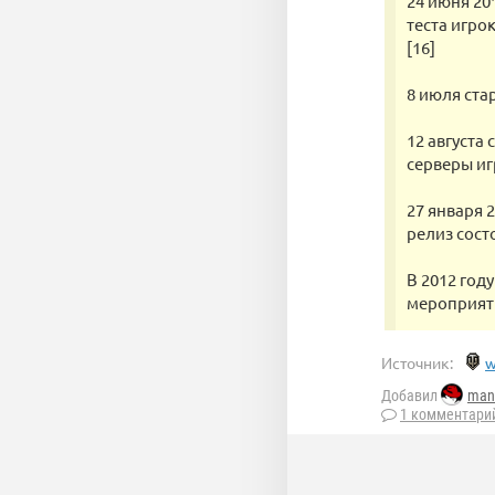
24 июня 20
теста игро
[16]
8 июля ста
12 августа
серверы иг
27 января 
релиз состо
В 2012 год
мероприяти
Источник:
w
Добавил
man
1 комментари