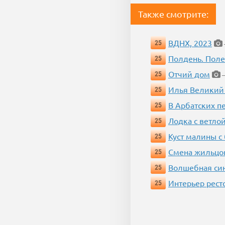
Также смотрите:
ВДНХ, 2023
25
Полдень. Пол
25
Отчий дом
25
—
Илья Великий
25
В Арбатских п
25
Лодка с ветло
25
Куст малины с
25
Смена жильцо
25
Волшебная си
25
Интерьер рест
25