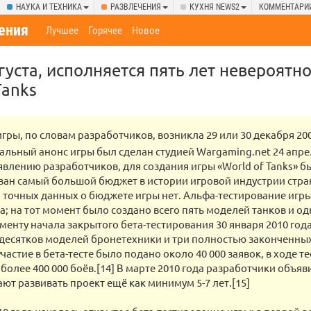
НАУКА И ТЕХНИКА
РАЗВЛЕЧЕНИЯ
КУХНЯ NEWS2
КОММЕНТАРИ
ения
Лучшее
Горячее
Новое
вгуста, исполняется пять лет невероятн
Tanks
гры, по словам разработчиков, возникла 29 или 30 декабря 200
альный анонс игры был сделан студией Wargaming.net 24 апре
аявлению разработчиков, для создания игры «World of Tanks» б
ан самый большой бюджет в истории игровой индустрии стра
о точных данных о бюджете игры нет. Альфа-тестирование игры
да; на тот момент было создано всего пять моделей танков и о
оменту начала закрытого бета-тестирования 30 января 2010 год
десятков моделей бронетехники и три полностью законченных 
участие в бета-тесте было подано около 40 000 заявок, в ходе 
более 400 000 боёв.[14] В марте 2010 года разработчики объяв
ют развивать проект ещё как минимум 5-7 лет.[15]