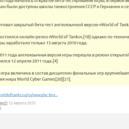
10 года началось открытое бета-тестирование игры; в первой в
кам были доступны школы танкостроения СССР и Германии и се
ртовал закрытый бета-тест англоязычной версии «World of Tanks
 состоялся онлайн-релиз «World of Tanks»,[18] однако по техн
ры заработали только 13 августа 2010 года.
2011 года англоязычная версия игры перешла в режим открытой 
ялся 12 апреля 2011 года.[4]
у игра включена в состав дисциплин финальных игр крупнейше
я мира World Cyber Games[20][21].
orldoftanks.ru/ru/news/pc-bro...
ny21
12 Августа 2015
й