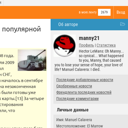
И
Вход
в мою ленту
2679
Об авторе
о популярной
manny21
Профиль
|
Статистика
Hector LeMans: Oh Manny...
8 года.
so cynical... What happened
to you, Manny, that caused
ля 2009
you to lose your sense of hope, your love of
ыл
life? Manuel Calavera: I died.
н СНГ,
 началось в сентябре
Последние добавленные новости
дна незаконченная
Одобренные новости
а были готовы уже
Френдлента последних новостей
карты.[13] За четыре
Последние комментарии
тестирования
Личные данные
или, что
Имя: Manuel Calavera
Местоположение: El Marrow