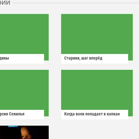
рии
одины
Старики, шаг вперёд
рсия Севилья
Когда волк попадает в капкан