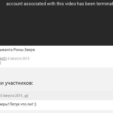
ыканта Ромы Зверя
ny21
6 Августа 2015
й
и участников:
 10 Августа 2015 ,
url
ерь? Петух что ли? :)