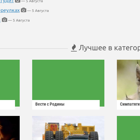
 гудит
— 5 Августа
ереулках
— 5 Августа
й
— 5 Августа
Лучшее в катего
Вести с Родины
Симпатяги