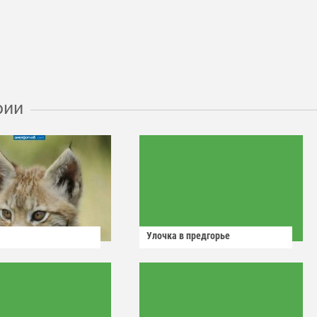
рии
Улочка в предгорье