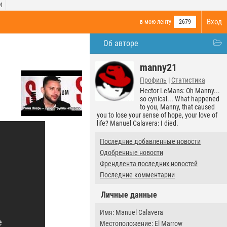
И
Вход
в мою ленту
2679
Об авторе
manny21
Профиль
|
Статистика
Hector LeMans: Oh Manny...
so cynical... What happened
to you, Manny, that caused
you to lose your sense of hope, your love of
life? Manuel Calavera: I died.
Последние добавленные новости
Одобренные новости
Френдлента последних новостей
Последние комментарии
Личные данные
Имя: Manuel Calavera
Местоположение: El Marrow