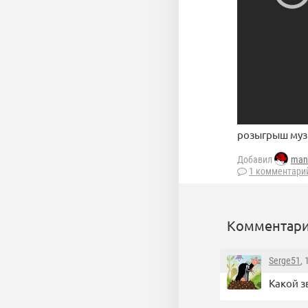
розыгрыш муз
Добавил
man
1 комментари
Комментари
Serge51
,
Какой зв