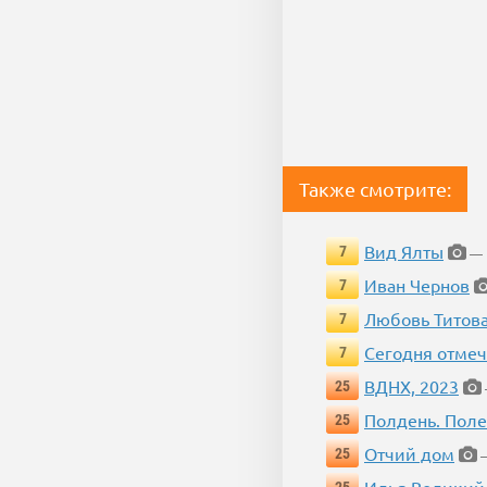
Также смотрите:
Вид Ялты
7
— 
Иван Чернов
7
Любовь Титов
7
Сегодня отмеч
7
ВДНХ, 2023
25
Полдень. Пол
25
Отчий дом
25
—