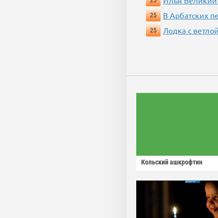
Илья Великий
25
В Арбатских п
25
Лодка с ветло
25
Кольский ашкрофтин