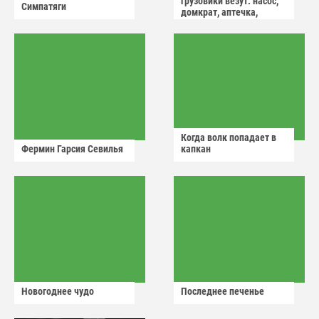
грузовики везут: насос,
Симпатяги
домкрат, аптечка,
аварийный знак
Когда волк попадает в
Фермин Гарсия Севилья
капкан
Новогоднее чудо
Последнее печенье