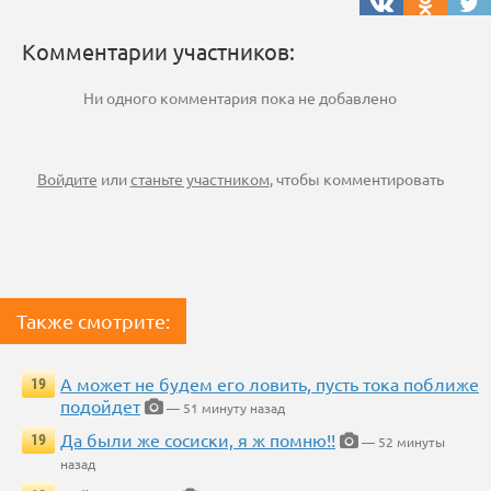
Комментарии участников:
Ни одного комментария пока не добавлено
Войдите
или
станьте участником
, чтобы комментировать
Также смотрите:
А может не будем его ловить, пусть тока поближе
19
подойдет
— 51 минуту назад
Да были же сосиски, я ж помню!!
19
— 52 минуты
назад