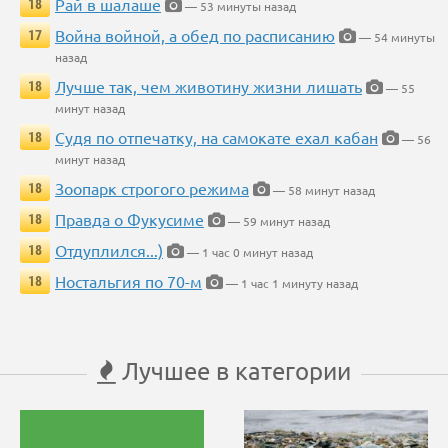
Рай в шалаше
18
— 53 минуты назад
Война войной, а обед по расписанию
17
— 54 минуты
назад
Лучше так, чем животину жизни лишать
18
— 55
минут назад
Судя по отпечатку, на самокате ехал кабан
18
— 56
минут назад
Зоопарк строгого режима
18
— 58 минут назад
Правда о Фукусиме
18
— 59 минут назад
Отдуплился...)
18
— 1 час 0 минут назад
Ностальгия по 70-м
18
— 1 час 1 минуту назад
Лучшее в категории