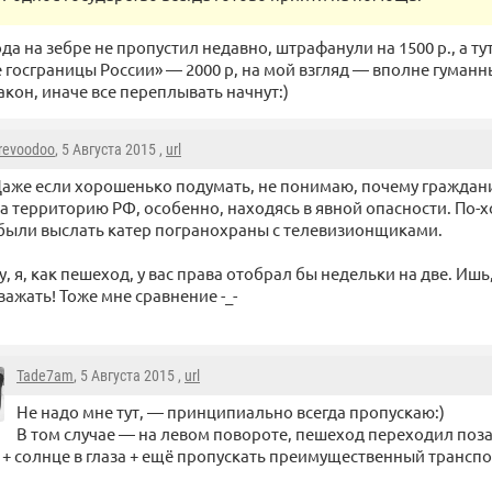
да на зебре не пропустил недавно, штрафанули на 1500 р., а ту
 госграницы России» — 2000 р, на мой взгляд — вполне гуман
акон, иначе все переплывать начнут:)
irevoodoo
, 5 Августа 2015 ,
url
аже если хорошенько подумать, не понимаю, почему граждан
а территорию РФ, особенно, находясь в явной опасности. По-
ыли выслать катер погранохраны с телевизионщиками.
ру, я, как пешеход, у вас права отобрал бы недельки на две. Иш
важать! Тоже мне сравнение -_-
Tade7am
, 5 Августа 2015 ,
url
Не надо мне тут, — принципиально всегда пропускаю:)
В том случае — на левом повороте, пешеход переходил поза
 + солнце в глаза + ещё пропускать преимущественный транспор