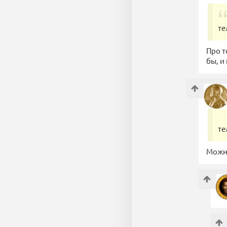
те
Про т
бы, и
те
Можно