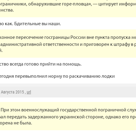
граничники, обнаружившие горе-пловца», — цитирует информ
мства.
во как. Бдительные вы наши.
конное пересечение госграницы России вне пункта пропуска 
 административной ответственности и приговорен к штрафу в 
й.
ство всегда готово прийти на помощь.
я сегодня перевыполнил норму по раскачиванию лодки
5 Августа 2015 ,
url
При этом военнослужащий государственной пограничной сл
ал передать задержанного украинской стороне, однако его п
орена не была.