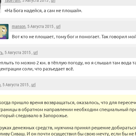
Tade7am
, 5 Августа 2015 ,
url
«На Бога надейся, а сам не плошай».
manson
, 5 Августа 2015 ,
url
Вот кто не плошает, тому бог и помогает. Так говорил мо
гъ
, 5 Августа 2015 ,
url
плыть то можно 2 км. в тёплую погоду, но я слышал там вода та
ентрации соли, что разъедает всё.
o
, 5 Августа 2015 ,
url
когда пришло время возвращаться, оказалось, что для пересе
границы в обратном направлении необходим специальный про
торый следовало в Запорожье.
 руках денежных средств, мужчина принял решение добираться
аливу Сиваш. И он почти осуществил бы свою мечту, если бы не