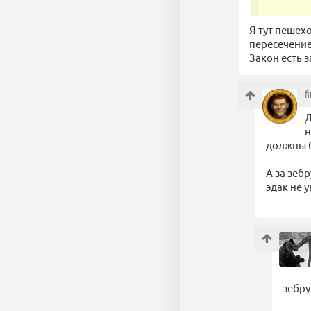
Я тут пешехо
пересечение
Закон есть з
f
Д
н
должны б
А за зеб
эдак не у
зебру