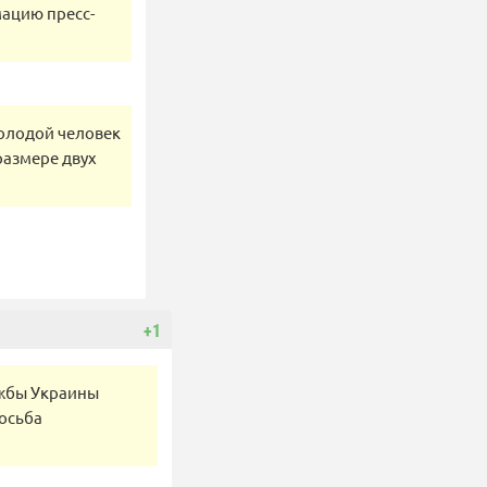
ацию пресс-
молодой человек
размере двух
+1
ужбы Украины
росьба