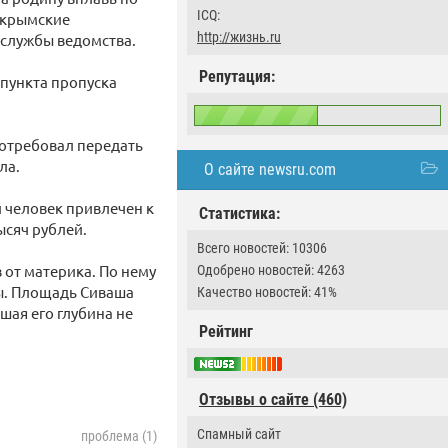
ICQ:
е крымские
http://жизнь.ru
-службы ведомства.
Репутация:
 пункта пропуска
отребовал передать
ла.
О сайте newsru.com
 человек привлечен к
Статистика:
ысяч рублей.
Всего новостей: 10306
 от материка. По нему
Одобрено новостей: 4263
ы. Площадь Сиваша
Качество новостей: 41%
шая его глубина не
Рейтинг
Отзывы о сайте (460)
Спамный сайт
проблема (1)