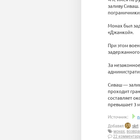
заливу Сиваш.
пограничники
Монах был зад
«Джанкой».
При этом вое
задержанного 
За незаконное
административ
Сиваш — залив
проходит гра
составляет ок
превышает 3 м
Источник:
n
Добавил
skrt
монах
,
возвра
22 комментар