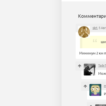
Комментари
skrt
, 5 Ав
ши
Минимум 2 км п
Tade
Може
m
И