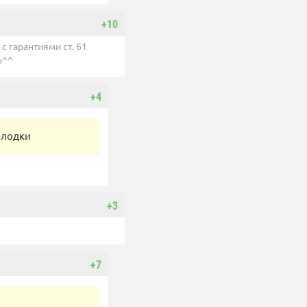
+10
с гарантиями ст. 61
о^^
+4
 лодки
+3
+7