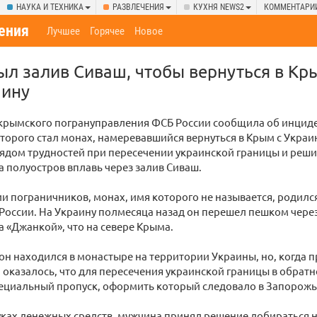
НАУКА И ТЕХНИКА
РАЗВЛЕЧЕНИЯ
КУХНЯ NEWS2
КОММЕНТАРИ
ения
Лучшее
Горячее
Новое
л залив Сиваш, чтобы вернуться в Кр
аину
 крымского погрануправления ФСБ России сообщила об инциде
торого стал монах, намеревавшийся вернуться в Крым с Украи
рядом трудностей при пересечении украинской границы и реш
а полуостров вплавь через залив Сиваш.
 пограничников, монах, имя которого не называется, родился 
России. На Украину полмесяца назад он перешел пешком чер
а «Джанкой», что на севере Крыма.
 он находился в монастыре на территории Украины, но, когда
 оказалось, что для пересечения украинской границы в обрат
ециальный пропуск, оформить который следовало в Запорожь
уках денежных средств, мужчина принял решение добираться н