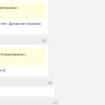
анохраны с
й нет. Думаю не отказали
+2
погранохраны с
» ))
+2
+1