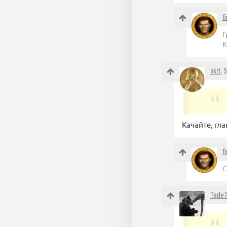
f
Г
К
skrt
, 
Качайте, гла
f
С
Tade