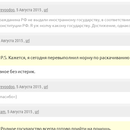
irevoodoo
, 5 Августа 2015 ,
url
ражданина РФ не выдали иностранному государству, в соответствии 
онституции РФ. Я уж молчу какому государству. Достижение, однак
5 Августа 2015 ,
url
P.S. Кажется, я сегодня перевыполнил норму по раскачиванию
вное без истерик.
irevoodoo
, 5 Августа 2015 ,
url
пасибо=)
7am
, 5 Августа 2015 ,
url
Родное государство всегда готово прийти на помощь.