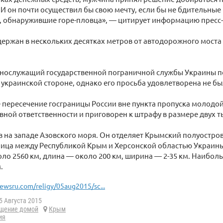
 И он почти осуществил бы свою мечту, если бы не бдительны
, обнаружившие горе-пловца», — цитирует информацию пресс
ержан в нескольких десятках метров от автодорожного моста
ннослужащий государственной пограничной службы Украины п
украинской стороне, однако его просьба удовлетворена не бы
 пересечение госграницы России вне пункта пропуска молодой
ной ответственности и приговорен к штрафу в размере двух т
 на западе Азовского моря. Он отделяет Крымский полуостров
ница между Республикой Крым и Херсонской областью Украин
оло 2560 км, длина — около 200 км, ширина — 2-35 км. Наиболь
.
ewsru.com/religy/05aug2015/sc...
5 Августа 2015
щение домой
Крым
ия