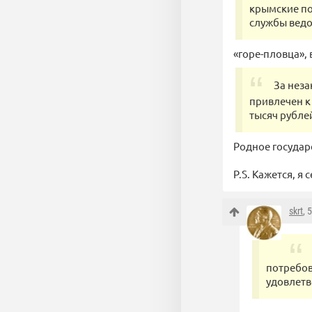
крымские по
службы ведо
«горе-пловца», 
За неза
привлечен к
тысяч рубле
Родное государ
P.S. Кажется, 
skrt
, 
потребов
удовлетв