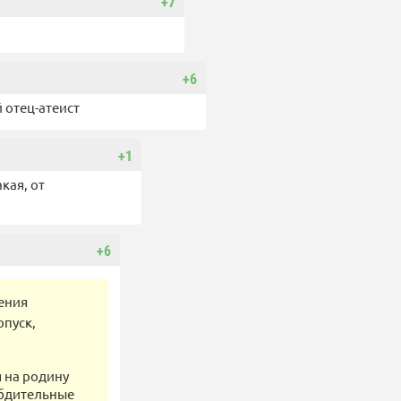
+7
+6
й отец-атеист
+1
кая, от
+6
чения
пуск,
 на родину
 бдительные