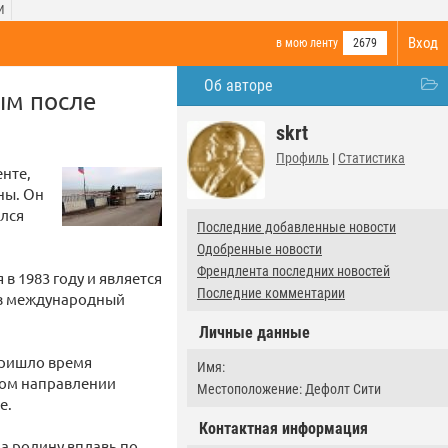
И
Вход
в мою ленту
2679
Об авторе
ым после
skrt
Профиль
|
Статистика
нте,
ны. Он
ился
Последние добавленные новости
Одобренные новости
Френдлента последних новостей
в 1983 году и является
Последние комментарии
ез международный
Личные данные
 пришло время
Имя:
ном направлении
Местоположение: Дефолт Сити
е.
Контактная информация
а родину вплавь по