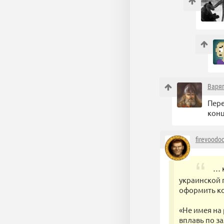
Варя
Пере
конц
firevoodo
… 
украинской 
оформить ко
«Не имея на
вплавь по з