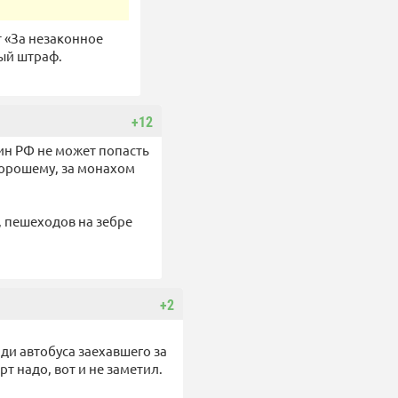
т «За незаконное
ный штраф.
+12
ин РФ не может попасть
хорошему, за монахом
ь, пешеходов на зебре
+2
ди автобуса заехавшего за
т надо, вот и не заметил.