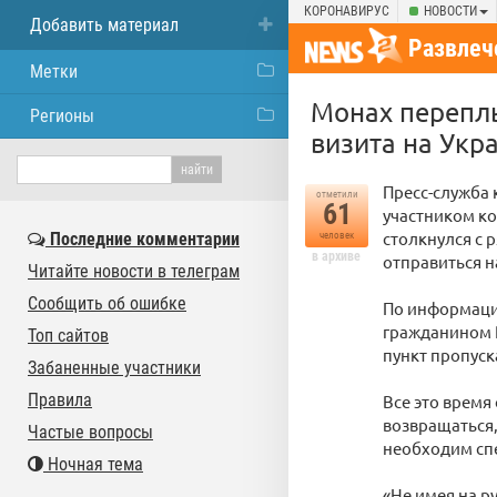
КОРОНАВИРУС
НОВОСТИ
Добавить материал
Развлеч
Метки
Монах переплы
Регионы
визита на Укр
Пресс-служба
отметили
61
участником ко
столкнулся с 
Последние комментарии
человек
в архиве
отправиться н
Читайте новости в телеграм
Сообщить об ошибке
По информации
гражданином 
Топ сайтов
пункт пропуск
Забаненные участники
Правила
Все это время
возвращаться,
Частые вопросы
необходим сп
Ночная тема
«Не имея на р