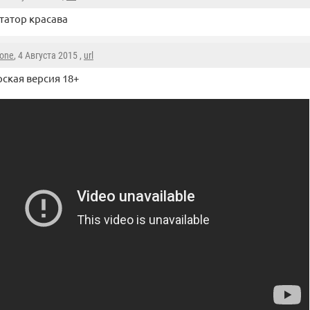
татор красава
sone
, 4 Августа 2015 ,
url
ская версия 18+