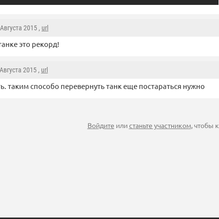
5 Августа 2015 ,
url
танке это рекорд!
 Августа 2015 ,
url
ь. таким способо перевернуть танк еще постараться нужно
Войдите
или
станьте участником
, чтобы