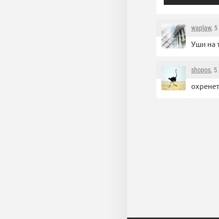
waplaw
, 
Уши на 
shopos
, 5
охренет