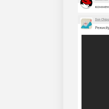
коммен
Don Chip
Режисёр