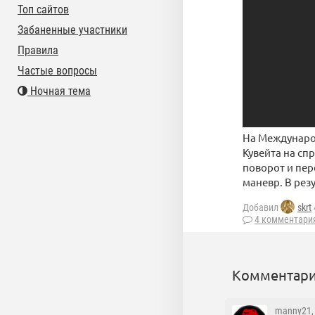
Топ сайтов
Забаненные участники
Правила
Частые вопросы
Ночная тема
На Международ
Кувейта на сп
поворот и пер
маневр. В рез
Добавил
skrt
4 комментари
Комментари
manny21