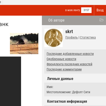
И
Вход
в мою ленту
3157
Об авторе
анк
skrt
Профиль
|
Статистика
Последние добавленные новости
Одобренные новости
Френдлента последних новостей
Последние комментарии
Личные данные
Имя:
Местоположение: Дефолт Сити
Контактная информация