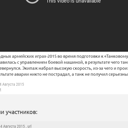
ных армейских играх-2015 во время подготовки к «Танковому
равилась с управлением боевой машиной, в результате чего танк
евернулся. Экипаж набрал высокую скорость, из-за чего и пр
ультате аварии никто не пострадал, а танк не получил серьезн
4 Августа 2015
я
и участников:
, 4 Августа 2015 ,
url