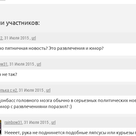
и участников:
н2
, 31 Июля 2015 ,
url
но пятничная новость? Это развлечения и юмор?
ow31
, 31 Июля 2015 ,
url
о не так?
лька с н2
, 31 Июля 2015 ,
url
онбасс головного мозга обычно в серьезных политических нов
мор с развлечениями поразил? :)
rainbow31
, 31 Июля 2015 ,
url
Неееет, рука не поднимется подобные ляпсусы или курьезы