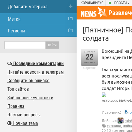
КОРОНАВИРУС
НОВОСТИ
Добавить материал
Развлеч
Метки
[Пятничное] П
Регионы
солдата
Воюющий на Д
отметили
22
президента П
Последние комментарии
человека
в архиве
Глава украинс
Читайте новости в телеграм
военнослужащи
Сообщить об ошибке
был выложен н
солдат Игорь 
Топ сайтов
Забаненные участники
источник: bloknot
Правила
Источник:
b
Частые вопросы
Добавил
rai
Ночная тема
украина
,
войн
10 комментар