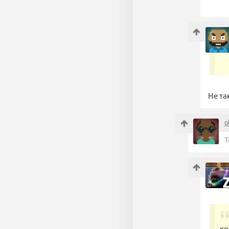
Не та
o
Т
ко