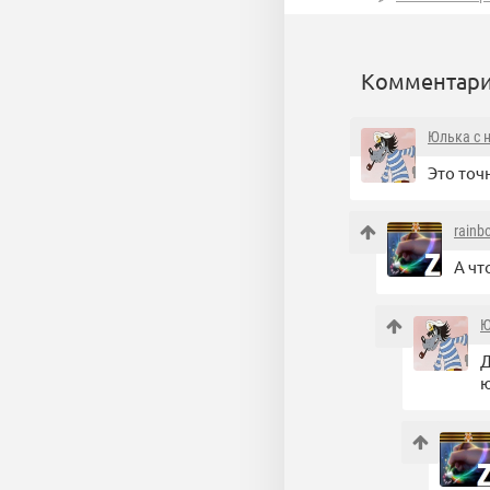
Комментари
Юлька с 
Это точ
rainb
А чт
Ю
Д
ю