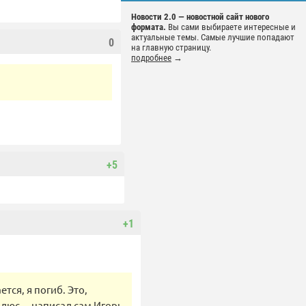
Новости 2.0 — новостной сайт нового
формата.
Вы сами выбираете интересные и
актуальные темы. Самые лучшие попадают
0
на главную страницу.
подробнее
→
+5
+1
тся, я погиб. Это,
люс, – написал сам Игорь