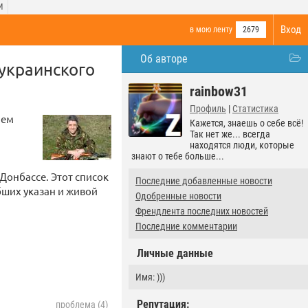
И
Вход
в мою ленту
2679
Об авторе
украинского
rainbow31
Профиль
|
Статистика
ием
Кажется, знаешь о себе всё!
Так нет же... всегда
находятся люди, которые
знают о тебе больше...
Донбассе. Этот список
Последние добавленные новости
бших указан и живой
Одобренные новости
Френдлента последних новостей
Последние комментарии
Личные данные
Имя: )))
Репутация:
проблема (4)