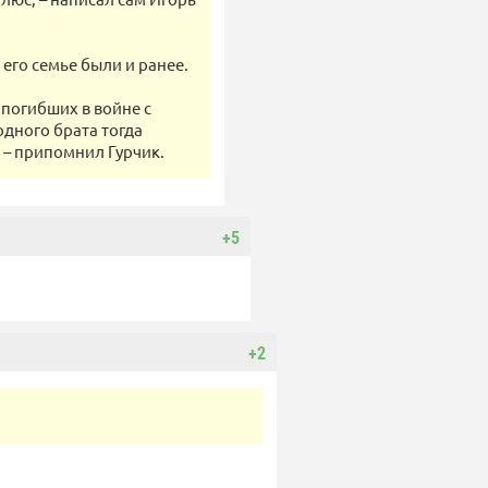
его семье были и ранее.
 погибших в войне с
одного брата тогда
 – припомнил Гурчик.
+5
+2