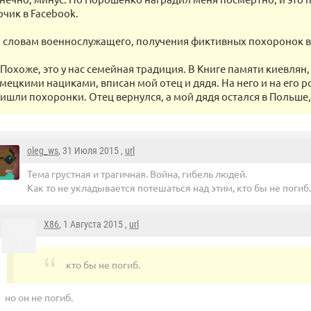
рчик в Facebook.
 словам военнослужащего, получения фиктивных похоронок в 
Похоже, это у нас семейная традиция. В Книге памяти киевлян,
мецкими нациками, вписан мой отец и дядя. На него и на его р
ишли похоронки. Отец вернулся, а мой дядя остался в Польше,
oleg_ws
, 31 Июля 2015 ,
url
Тема грустная и трагичная. Война, гибель людей.
Как то не укладывается потешаться над этим, кто бы не погиб.
X86
, 1 Августа 2015 ,
url
кто бы не погиб.
но он не погиб.