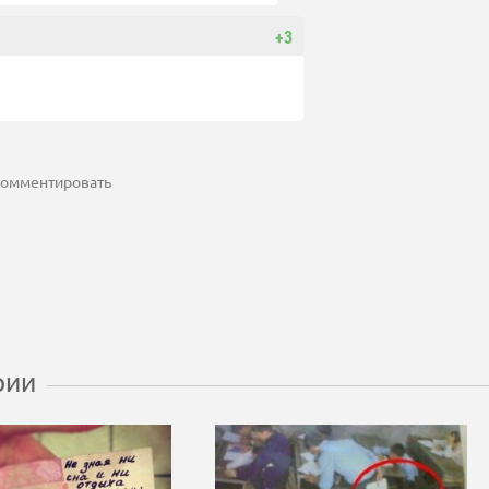
+3
 комментировать
рии