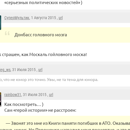
«серьезных политических новостей» )
СуперМультик
, 1 Августа 2015 ,
url
Донбасс головного мозга
к страшен, как Москаль гойловного моска!
leg_ws
, 31 Июля 2015 ,
url
о, что не юмор это точно. Увы, не та тема для юмора.
rainbow31
, 31 Июля 2015 ,
url
Как посмотреть… )
Сам «герой истории» не расстроен:
— Звонят это мне из Книги памяти погибших в АТО. Оказывае
нечно, минус. Но Порошенко наградил меня посмертно, и это п