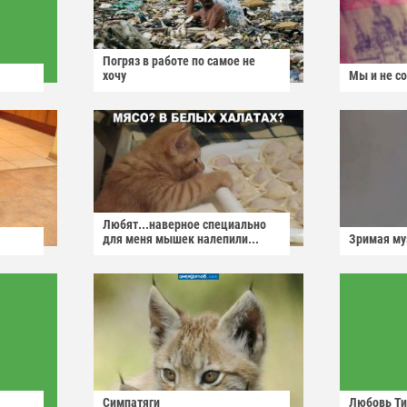
Погряз в работе по самое не
хочу
Мы и не с
Любят...наверное специально
для меня мышек налепили...
Зримая м
Симпатяги
Любовь Ти