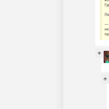
Гу
По
— 
не
пр