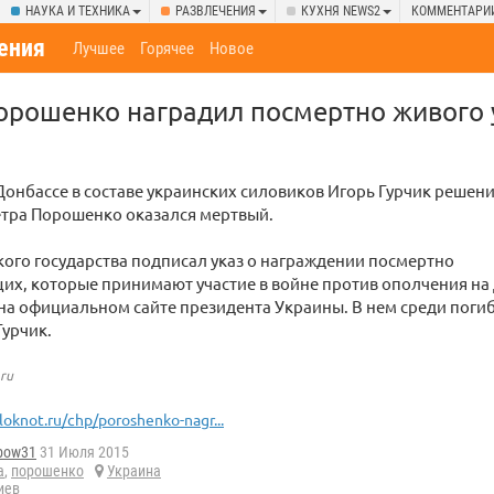
НАУКА И ТЕХНИКА
РАЗВЛЕЧЕНИЯ
КУХНЯ NEWS2
КОММЕНТАРИ
ения
Лучшее
Горячее
Новое
орошенко наградил посмертно живого 
онбассе в составе украинских силовиков Игорь Гурчик решен
етра Порошенко оказался мертвый.
кого государства подписал указ о награждении посмертно
х, которые принимают участие в войне против ополчения на 
а официальном сайте президента Украины. В нем среди поги
Гурчик.
.ru
loknot.ru/chp/poroshenko-nagr...
nbow31
31 Июля 2015
а
,
порошенко
Украина
иев