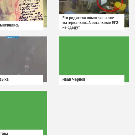
Его родители помогли школе
материально..А остальные ЕГЭ
омневались
не сдадут
узыка
Иван Чернов
това