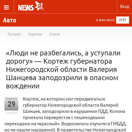
Вход
Авто
в мою ленту
3157
Лучшее
Горячее
Новое
«Люди не разбегались, а уступали
дорогу» — Кортеж губернатора
Нижегородской области Валерия
Шанцева заподозрили в опасном
вождении
Кортеж, на котором мог передвигаться
отметили
29
губернатор Нижегородской области Валерий
Шанцев, заподозрили в нарушении ПДД. Колона
в архиве
проехала перекресток с пешеходными
переходами на «красный». Видеозапись изучили в ГИБДД,
но не нашли нарушений. В правительстве Нижегородской