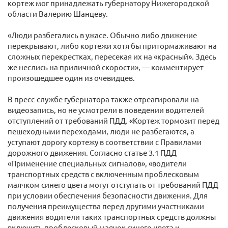
кортеж мог принадлежать губернатору Нижегородской
области Валерию Шанцеву.
«Люди разбегались в ужасе. Обычно либо движение
перекрывают, либо кортежи хотя бы притормаживают на
сложных перекрестках, пересекая их на «красный». Здесь
же неслись на приличной скорости», — комментирует
произошедшее один из очевидцев.
В пресс-службе губернатора также отреагировали на
видеозапись, но не усмотрели в поведении водителей
отступлений от требований ПДД. «Кортеж тормозит перед
пешеходными переходами, люди не разбегаются, а
уступают дорогу кортежу в соответствии с Правилами
дорожного движения. Согласно статье 3.1 ПДД
«Применение специальных сигналов», «водители
транспортных средств с включенным проблесковым
маячком синего цвета могут отступать от требований ПДД
при условии обеспечения безопасности движения. Для
получения преимущества перед другими участниками
движения водители таких транспортных средств должны
включить проблесковый маячок синего цвета и