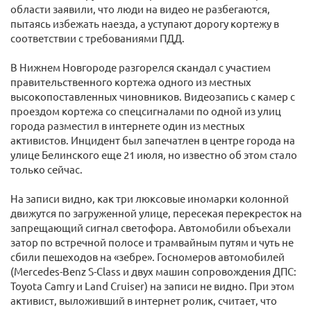
области заявили, что люди на видео не разбегаются,
пытаясь избежать наезда, а уступают дорогу кортежу в
соответствии с требованиями ПДД.
В Нижнем Новгороде разгорелся скандал с участием
правительственного кортежа одного из местных
высокопоставленных чиновников. Видеозапись с камер с
проездом кортежа со спецсигналами по одной из улиц
города разместил в интернете один из местных
активистов. Инцидент был запечатлен в центре города на
улице Белинского еще 21 июля, но известно об этом стало
только сейчас.
На записи видно, как три люксовые иномарки колонной
движутся по загруженной улице, пересекая перекресток на
запрещающий сигнал светофора. Автомобили объехали
затор по встречной полосе и трамвайным путям и чуть не
сбили пешеходов на «зебре». Госномеров автомобилей
(Mercedes-Benz S-Class и двух машин сопровождения ДПС:
Toyota Camry и Land Cruiser) на записи не видно. При этом
активист, выложивший в интернет ролик, считает, что