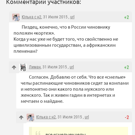
Комментарии участников:
Юлька с н2
, 31 Июля 2015 ,
url
+2
Пиздец, конечно, что в России чиновнику
положен «кортеж».
Когда у нас уже не будет того, что свойственно не
цивилизованным государствам, а африканским
племенам?
Лиман
, 31 Июля 2015 ,
url
+2
Согласен. Добавлю от себя. Что все «смелые»
челы распинающие чиновников сидят за компами
и непонятно они какого пола мужского или
женского. Так и живем гадим в интернетах и
мечтаем о майдане.
Юлька с н2
, 31 Июля 2015 ,
url
-2
все «смелые» челы