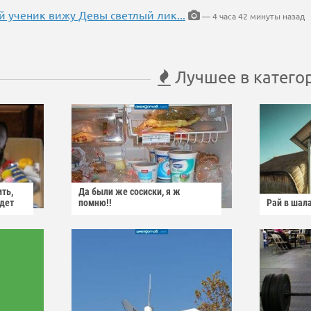
 ученик вижу Девы светлый лик...
— 4 часа 42 минуты назад
Лучшее в катего
ить,
Да были же сосиски, я ж
йдет
помню!!
Рай в шал