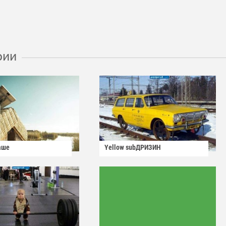
рии
аше
Yellow subДРИЗИН