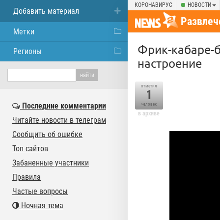
КОРОНАВИРУС
НОВОСТИ
Добавить материал
Развлеч
Метки
Фрик-кабаре-
Регионы
настроение
отметил
1
Последние комментарии
человек
в архиве
Читайте новости в телеграм
Сообщить об ошибке
Топ сайтов
Забаненные участники
Правила
Частые вопросы
Ночная тема