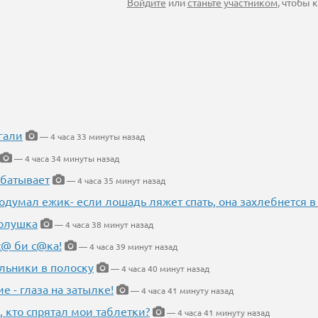
Войдите
или
станьте участником
, чтобы
гали
— 4 часа 33 минуты назад
— 4 часа 34 минуты назад
абатывает
— 4 часа 35 минут назад
одумал ежик- если лошадь ляжет спать, она захлебнется в
Золушка
— 4 часа 38 минут назад
с@ би с@ка!
— 4 часа 39 минут назад
льники в полоску
— 4 часа 40 минут назад
ие - глаза на затылке!
— 4 часа 41 минуту назад
, кто спрятал мои таблетки?
— 4 часа 41 минуту назад