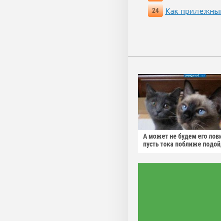
Как прилежный
24
А может не будем его лов
пусть тока поближе подо