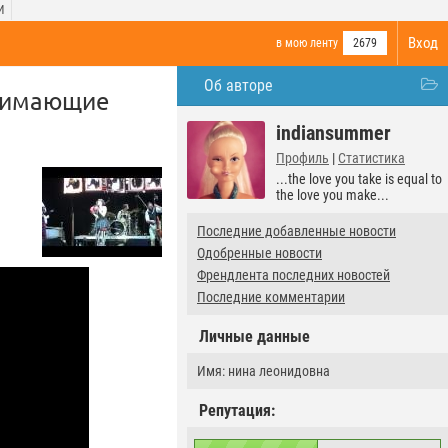
И
Вход
в мою ленту
2679
Об авторе
днимающие
indiansummer
Профиль
|
Статистика
...the love you take is equal to
the love you make...
Последние добавленные новости
Одобренные новости
Френдлента последних новостей
Последние комментарии
Личные данные
Имя: нина леонидовна
Репутация: